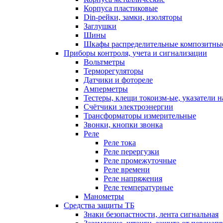
Корпуса пластиковые
Din-рейки, замки, изоляторы
Заглушки
Шины
Шкафы распределительные композитны
Приборы контроля, учета и сигнализации
Вольтметры
Терморегуляторы
Датчики и фотореле
Амперметры
Тестеры, клещи токоизм-ые, указатели 
Счётчики электроэнергии
Трансформаторы измерительные
Звонки, кнопки звонка
Реле
Реле тока
Реле перергузки
Реле промежуточные
Реле времени
Реле напряжения
Реле температурные
Манометры
Средства защиты ТБ
Знаки безопастности, лента сигнальная