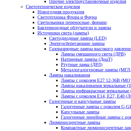
Прочие электроустановочные изделия
Светотехнические изделия
Новогодняя продукция
Светотехника Флора и Фауна
Светильники переносные, фонари
Бактерицидные облучатели и лампы
Источники света (лампы)
Светодиодные лампы (LED)
Энергосберегающие лампы
Газоразрядные лампы высокого давлени
Лампы смешанного света (ДРВ)
Натриевые лампы (ДнаТ)
Ртутные ламы (ДРЛ)
Металлогалогеновые лампы (МГЛ
Лампы накаливания
Лампы с цоколем Е27 12-36В (МО
Лампы накаливания зеркальные (З
Лампы инфракрасные зеркальные
Лампы с цоколем Е14, Е27, Е40 (
Галогенные и капсульные лампы
Галогенные лампы с цоколем G,
Капсульные лампы
Галогенные линейные лампы с цо
Люминисцентные лампы
Компактные люминисцентные ла