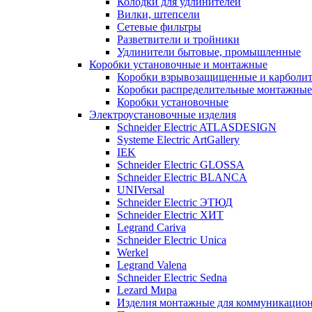
Колодки для удлинителей
Вилки, штепсели
Сетевые фильтры
Разветвители и тройники
Удлинители бытовые, промышленные
Коробки установочные и монтажные
Коробки взрывозащищенные и карболи
Коробки распределительные монтажные
Коробки установочные
Электроустановочные изделия
Schneider Electric ATLASDESIGN
Systeme Electric ArtGallery
IEK
Schneider Electric GLOSSA
Schneider Electric BLANCA
UNIVersal
Schneider Electric ЭТЮД
Schneider Electric ХИТ
Legrand Cariva
Schneider Electric Unica
Werkel
Legrand Valena
Schneider Electric Sedna
Lezard Мира
Изделия монтажные для коммуникацион