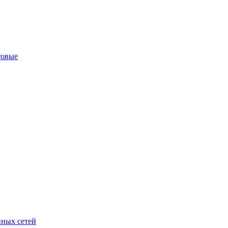
товые
ных сетей