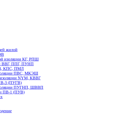
щей жилой
ОВ
вой изоляции КГ, РПШ
ии ВВГ, ППГ, ПУНП
В, КПС, ПМЛ
изоляции ПВС, МКЭШ
В изоляции NYM, КВВГ
ПВ-3 (ПУГВ)
изоляции ПУГНП, ШВВП
и ПВ-1 (ПУВ)
ых
юдение