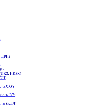
я
, ДРИ)
)
К)
 (ИКЗ, ИКЗК)
ЛОН)
GU,GX,GY
колем R7s
мпы (КЛЛ)