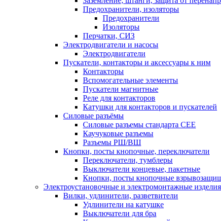
Заземление, штанги, защита от перенап
Предохранители, изоляторы
Предохранители
Изоляторы
Перчатки, СИЗ
Электродвигатели и насосы
Электродвигатели
Пускатели, контакторы и аксессуары к ним
Контакторы
Вспомогательные элементы
Пускатели магнитные
Реле для контакторов
Катушки для контакторов и пускателей
Силовые разъёмы
Силовые разъемы стандарта СЕЕ
Каучуковые разъемы
Разъемы РШ/ВШ
Кнопки, посты кнопочные, переключатели
Переключатели, тумблеры
Выключатели концевые, пакетные
Кнопки, посты кнопочные взрывозащи
Электроустановочные и электромонтажные изделия
Вилки, удлинители, разветвители
Удлинители на катушке
Выключатели для бра