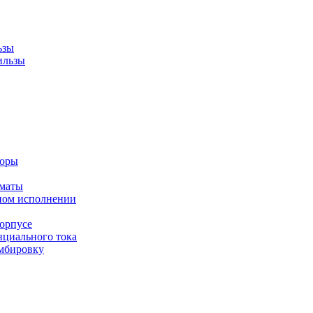
ьзы
ильзы
торы
оматы
ном исполнении
орпусе
циального тока
мбировку