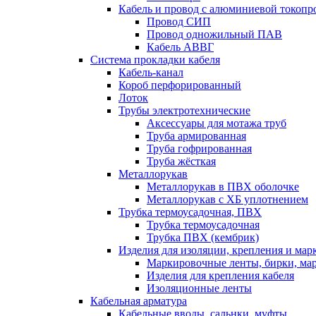
Кабель и провод с алюминиевой токоп
Провод СИП
Провод одножильный ПАВ
Кабель АВВГ
Система прокладки кабеля
Кабель-канал
Короб перфорированный
Лоток
Трубы электротехнические
Аксессуары для мотажа труб
Труба армированная
Труба гофрированная
Труба жёсткая
Металлорукав
Металлорукав в ПВХ оболочке
Металлорукав с ХБ уплотнением
Трубка термоусадочная, ПВХ
Трубка термоусадочная
Трубка ПВХ (кембрик)
Изделия для изоляции, крепления и ма
Маркировочные ленты, бирки, ма
Изделия для крепления кабеля
Изоляционные ленты
Кабельная арматура
Кабельные вводы, сальнки, муфты