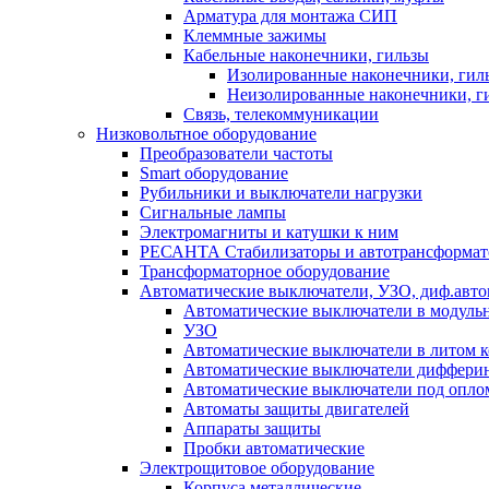
Арматура для монтажа СИП
Клеммные зажимы
Кабельные наконечники, гильзы
Изолированные наконечники, гил
Неизолированные наконечники, г
Связь, телекоммуникации
Низковольтное оборудование
Преобразователи частоты
Smart оборудование
Рубильники и выключатели нагрузки
Сигнальные лампы
Электромагниты и катушки к ним
РЕСАНТА Стабилизаторы и автотрансформа
Трансформаторное оборудование
Автоматические выключатели, УЗО, диф.авт
Автоматические выключатели в модуль
УЗО
Автоматические выключатели в литом к
Автоматические выключатели дифферин
Автоматические выключатели под опло
Автоматы защиты двигателей
Аппараты защиты
Пробки автоматические
Электрощитовое оборудование
Корпуса металлические