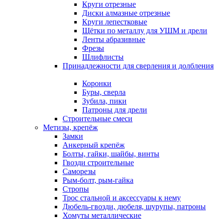
Круги отрезные
Диски алмазные отрезные
Круги лепестковые
Щётки по металлу для УШМ и дрели
Ленты абразивные
Фрезы
Шлифлисты
Принадлежности для сверления и долбления
Коронки
Буры, сверла
Зубила, пики
Патроны для дрели
Строительные смеси
Метизы, крепёж
Замки
Анкерный крепёж
Болты, гайки, шайбы, винты
Гвозди строительные
Саморезы
Рым-болт, рым-гайка
Стропы
Трос стальной и аксессуары к нему
Дюбель-гвозди, дюбеля, шурупы, патроны
Хомуты металлические