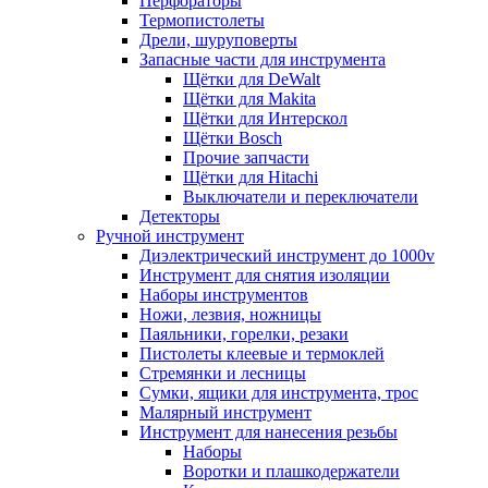
Перфораторы
Термопистолеты
Дрели, шуруповерты
Запасные части для инструмента
Щётки для DeWalt
Щётки для Makita
Щётки для Интерскол
Щётки Bosch
Прочие запчасти
Щётки для Hitachi
Выключатели и переключатели
Детекторы
Ручной инструмент
Диэлектрический инструмент до 1000v
Инструмент для снятия изоляции
Наборы инструментов
Ножи, лезвия, ножницы
Паяльники, горелки, резаки
Пистолеты клеевые и термоклей
Стремянки и лесницы
Сумки, ящики для инструмента, трос
Малярный инструмент
Инструмент для нанесения резьбы
Наборы
Воротки и плашкодержатели