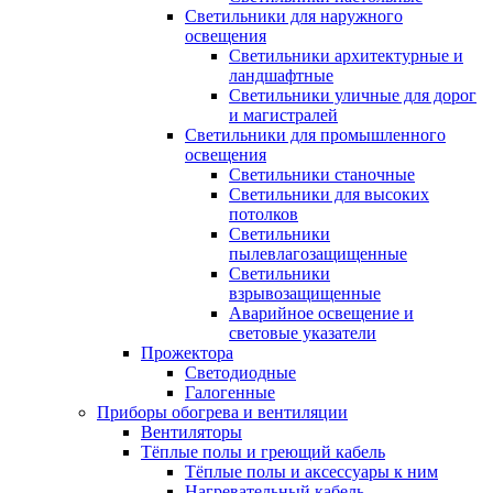
Светильники для наружного
освещения
Светильники архитектурные и
ландшафтные
Светильники уличные для дорог
и магистралей
Светильники для промышленного
освещения
Светильники станочные
Светильники для высоких
потолков
Светильники
пылевлагозащищенные
Светильники
взрывозащищенные
Аварийное освещение и
световые указатели
Прожектора
Светодиодные
Галогенные
Приборы обогрева и вентиляции
Вентиляторы
Тёплые полы и греющий кабель
Тёплые полы и аксессуары к ним
Нагревательный кабель