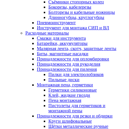
Съёмники стопорных колец
Бокорезы, кабелерезы
Болторезы и кабельные ножницы
Длинногубцы, круглогубцы
Пневмоинструмент
Инструмент для монтажа СИП и ВЛ
Расходные материалы
Смазки для инструмента
Батарейки, аккумуляторы
Малярная лента, скотч, защитные ленты
Биты, магнитные насадки
Принадлежности для опломбировки
Принадлежности для рукоделия
Принадлежности для пиления
Пилки для электролобзиков
Пильные диски
Монтажная пена, герметики
Герметики силиконовые
Клей, жидкие гвозди
Пена монтажная
Пистолеты для герметиков и
монтажной пены
Принадлежности для резки и обдирки
Круги шлифовальные
Щётки металлические ручные