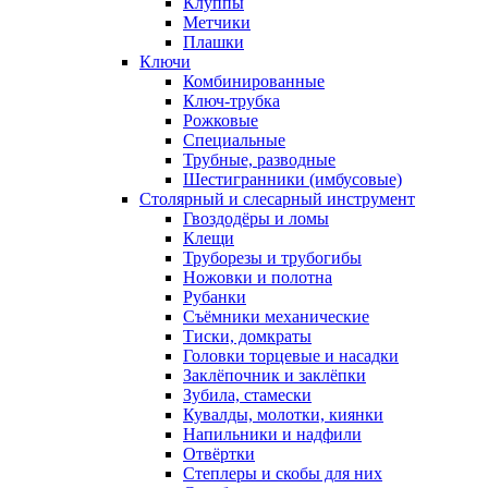
Клуппы
Метчики
Плашки
Ключи
Комбинированные
Ключ-трубка
Рожковые
Специальные
Трубные, разводные
Шестигранники (имбусовые)
Столярный и слесарный инструмент
Гвоздодёры и ломы
Клещи
Труборезы и трубогибы
Ножовки и полотна
Рубанки
Съёмники механические
Тиски, домкраты
Головки торцевые и насадки
Заклёпочник и заклёпки
Зубила, стамески
Кувалды, молотки, киянки
Напильники и надфили
Отвёртки
Степлеры и скобы для них