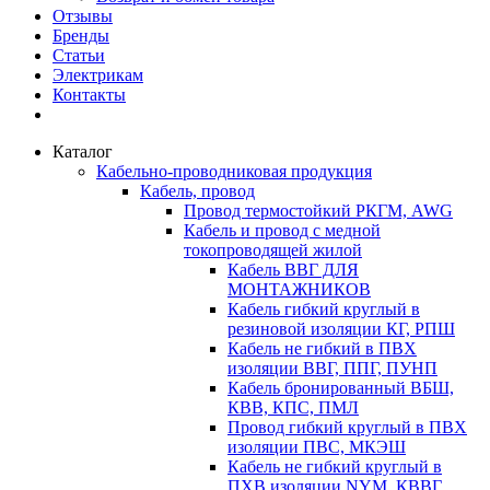
Отзывы
Бренды
Статьи
Электрикам
Контакты
Каталог
Кабельно-проводниковая продукция
Кабель, провод
Провод термостойкий РКГМ, AWG
Кабель и провод с медной
токопроводящей жилой
Кабель ВВГ ДЛЯ
МОНТАЖНИКОВ
Кабель гибкий круглый в
резиновой изоляции КГ, РПШ
Кабель не гибкий в ПВХ
изоляции ВВГ, ППГ, ПУНП
Кабель бронированный ВБШ,
КВВ, КПС, ПМЛ
Провод гибкий круглый в ПВХ
изоляции ПВС, МКЭШ
Кабель не гибкий круглый в
ПХВ изоляции NYM, КВВГ