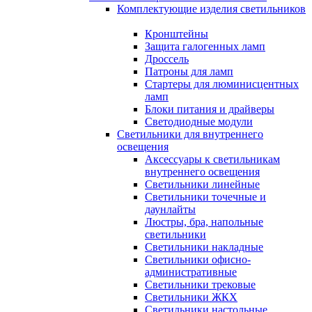
Комплектующие изделия светильников
Кронштейны
Защита галогенных ламп
Дроссель
Патроны для ламп
Стартеры для люминисцентных
ламп
Блоки питания и драйверы
Светодиодные модули
Светильники для внутреннего
освещения
Аксессуары к светильникам
внутреннего освещения
Светильники линейные
Светильники точечные и
даунлайты
Люстры, бра, напольные
светильники
Светильники накладные
Светильники офисно-
административные
Светильники трековые
Светильники ЖКХ
Светильники настольные