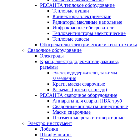
РЕСАНТА тепловое оборудование
Тепловые пушки
Конвекторы электрические
Радиаторы масляные напольные
Инфракрасные обогреватели
Тепловентиляторы электрические
Тепловые завесы
Обогреватели электрические и теплотехника
Сварочное оборудование
Электроды
Краги, электрододержатели,зажимы,
разъёмы
Электрододержатели, зажимы
заземления
Краги, маски сварочные
Разъемы (штекер, гнездо)
РЕСАНТА сварочное оборудование
Аппараты для сварки ПВХ труб
Сварочные аппараты инверторные
Маски сварочные
Плазменные резаки инверторные
Электро-инструмент
Лобзики
Шлифмашины