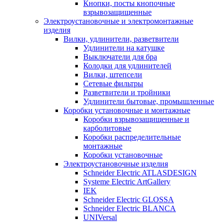
Кнопки, посты кнопочные
взрывозащищенные
Электроустановочные и электромонтажные
изделия
Вилки, удлинители, разветвители
Удлинители на катушке
Выключатели для бра
Колодки для удлинителей
Вилки, штепсели
Сетевые фильтры
Разветвители и тройники
Удлинители бытовые, промышленные
Коробки установочные и монтажные
Коробки взрывозащищенные и
карболитовые
Коробки распределительные
монтажные
Коробки установочные
Электроустановочные изделия
Schneider Electric ATLASDESIGN
Systeme Electric ArtGallery
IEK
Schneider Electric GLOSSA
Schneider Electric BLANCA
UNIVersal