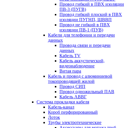
Провод гибкий в ПВХ изоляции
ПВ-3 (ПУГВ)
Провод гибкий плоский в ПВХ
изоляции ПУГНП, ШВВП
Провод не гибкий в ПВХ
изоляции ПВ-1 (ПУВ)
Кабели для телефонии и передачи
данных
Провода связи и передачи
данных
Кабель TV
Кабель аккустический,
видеонаблюдение
Витая пара
Кабель и провод с алюминиевой
токопроводящей жилой
Провод СИП
Провод одножильный ПАВ
Кабель АВВГ
Система прокладки кабеля
Кабель-канал
Короб перфорированный
Лоток
Трубы электротехнические
Аксессуары для мотажа труб