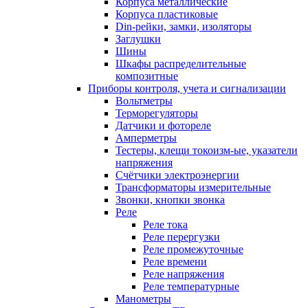
Корпуса металлические
Корпуса пластиковые
Din-рейки, замки, изоляторы
Заглушки
Шины
Шкафы распределительные
композитные
Приборы контроля, учета и сигнализации
Вольтметры
Терморегуляторы
Датчики и фотореле
Амперметры
Тестеры, клещи токоизм-ые, указатели
напряжения
Счётчики электроэнергии
Трансформаторы измерительные
Звонки, кнопки звонка
Реле
Реле тока
Реле перергузки
Реле промежуточные
Реле времени
Реле напряжения
Реле температурные
Манометры