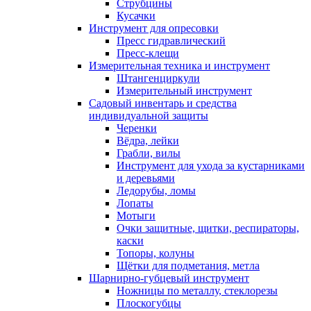
Струбцины
Кусачки
Инструмент для опресовки
Пресс гидравлический
Пресс-клещи
Измерительная техника и инструмент
Штангенциркули
Измерительный инструмент
Садовый инвентарь и средства
индивидуальной защиты
Черенки
Вёдра, лейки
Грабли, вилы
Инструмент для ухода за кустарниками
и деревьями
Ледорубы, ломы
Лопаты
Мотыги
Очки защитные, щитки, респираторы,
каски
Топоры, колуны
Щётки для подметания, метла
Шарнирно-губцевый инструмент
Ножницы по металлу, стеклорезы
Плоскогубцы