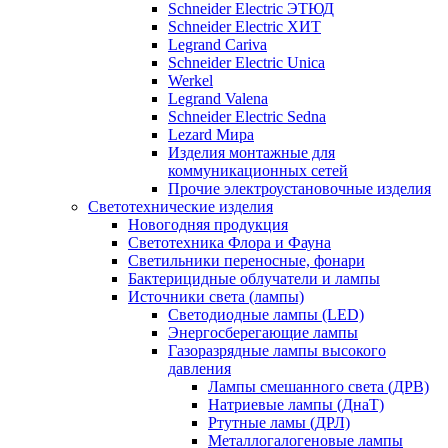
Schneider Electric ЭТЮД
Schneider Electric ХИТ
Legrand Cariva
Schneider Electric Unica
Werkel
Legrand Valena
Schneider Electric Sedna
Lezard Мира
Изделия монтажные для
коммуникационных сетей
Прочие электроустановочные изделия
Светотехнические изделия
Новогодняя продукция
Светотехника Флора и Фауна
Светильники переносные, фонари
Бактерицидные облучатели и лампы
Источники света (лампы)
Светодиодные лампы (LED)
Энергосберегающие лампы
Газоразрядные лампы высокого
давления
Лампы смешанного света (ДРВ)
Натриевые лампы (ДнаТ)
Ртутные ламы (ДРЛ)
Металлогалогеновые лампы