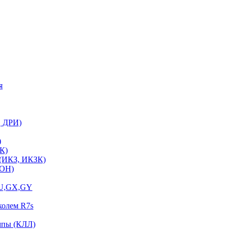
я
, ДРИ)
)
К)
 (ИКЗ, ИКЗК)
ЛОН)
GU,GX,GY
колем R7s
мпы (КЛЛ)