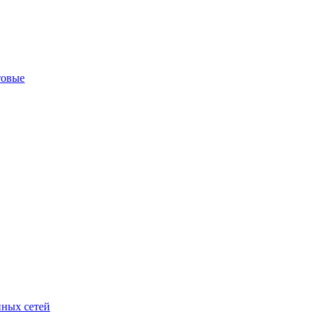
товые
ных сетей