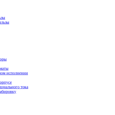
ьзы
ильзы
торы
оматы
ном исполнении
орпусе
циального тока
мбировку