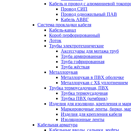
Кабель и провод с алюминиевой токоп
Провод СИП
Провод одножильный ПАВ
Кабель АВВГ
Система прокладки кабеля
Кабель-канал
Короб перфорированный
Лоток
Трубы электротехнические
Аксессуары для мотажа труб
Труба армированная
Труба гофрированная
Труба жёсткая
Металлорукав
Металлорукав в ПВХ оболочке
Металлорукав с ХБ уплотнением
Трубка термоусадочная, ПВХ
Трубка термоусадочная
Трубка ПВХ (кембрик)
Изделия для изоляции, крепления и ма
Маркировочные ленты, бирки, ма
Изделия для крепления кабеля
Изоляционные ленты
Кабельная арматура
Кабельные вводы, сальнки, муфты