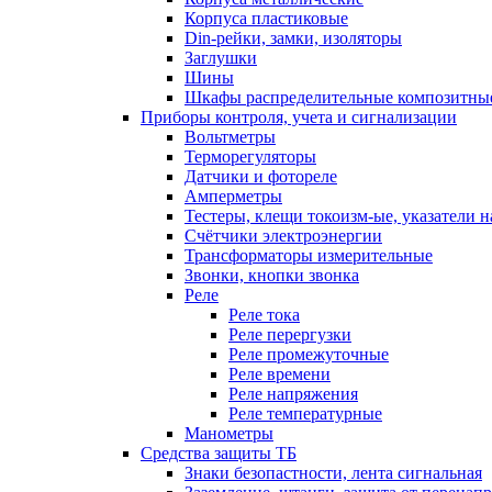
Корпуса пластиковые
Din-рейки, замки, изоляторы
Заглушки
Шины
Шкафы распределительные композитны
Приборы контроля, учета и сигнализации
Вольтметры
Терморегуляторы
Датчики и фотореле
Амперметры
Тестеры, клещи токоизм-ые, указатели 
Счётчики электроэнергии
Трансформаторы измерительные
Звонки, кнопки звонка
Реле
Реле тока
Реле перергузки
Реле промежуточные
Реле времени
Реле напряжения
Реле температурные
Манометры
Средства защиты ТБ
Знаки безопастности, лента сигнальная