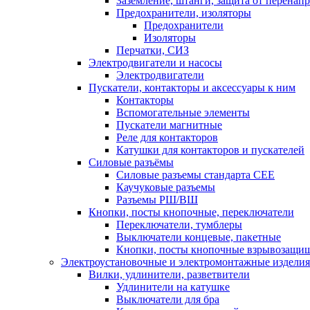
Заземление, штанги, защита от перенап
Предохранители, изоляторы
Предохранители
Изоляторы
Перчатки, СИЗ
Электродвигатели и насосы
Электродвигатели
Пускатели, контакторы и аксессуары к ним
Контакторы
Вспомогательные элементы
Пускатели магнитные
Реле для контакторов
Катушки для контакторов и пускателей
Силовые разъёмы
Силовые разъемы стандарта СЕЕ
Каучуковые разъемы
Разъемы РШ/ВШ
Кнопки, посты кнопочные, переключатели
Переключатели, тумблеры
Выключатели концевые, пакетные
Кнопки, посты кнопочные взрывозащи
Электроустановочные и электромонтажные изделия
Вилки, удлинители, разветвители
Удлинители на катушке
Выключатели для бра