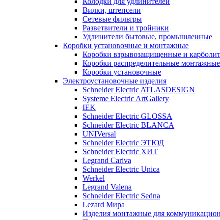
Колодки для удлинителей
Вилки, штепсели
Сетевые фильтры
Разветвители и тройники
Удлинители бытовые, промышленные
Коробки установочные и монтажные
Коробки взрывозащищенные и карболи
Коробки распределительные монтажные
Коробки установочные
Электроустановочные изделия
Schneider Electric ATLASDESIGN
Systeme Electric ArtGallery
IEK
Schneider Electric GLOSSA
Schneider Electric BLANCA
UNIVersal
Schneider Electric ЭТЮД
Schneider Electric ХИТ
Legrand Cariva
Schneider Electric Unica
Werkel
Legrand Valena
Schneider Electric Sedna
Lezard Мира
Изделия монтажные для коммуникацион