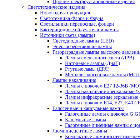
Прочие электроустановочные изделия
Светотехнические изделия
Новогодняя продукция
Светотехника Флора и Фауна
Светильники переносные, фонари
Бактерицидные облучатели и лампы
Источники света (лампы)
Светодиодные лампы (LED)
Энергосберегающие лампы
Газоразрядные лампы высокого давлени
Лампы смешанного света (ДРВ)
Натриевые лампы (ДнаТ)
Ртутные ламы (ДРЛ)
Металлогалогеновые лампы (МГЛ
Лампы накаливания
Лампы с цоколем Е27 12-36В (МО
Лампы накаливания зеркальные (З
Лампы инфракрасные зеркальные
Лампы с цоколем Е14, Е27, Е40 (
Галогенные и капсульные лампы
Галогенные лампы с цоколем G,
Капсульные лампы
Галогенные линейные лампы с цо
Люминисцентные лампы
Компактные люминисцентные ла