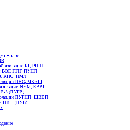
щей жилой
ОВ
вой изоляции КГ, РПШ
ии ВВГ, ППГ, ПУНП
В, КПС, ПМЛ
изоляции ПВС, МКЭШ
В изоляции NYM, КВВГ
ПВ-3 (ПУГВ)
изоляции ПУГНП, ШВВП
и ПВ-1 (ПУВ)
ых
юдение