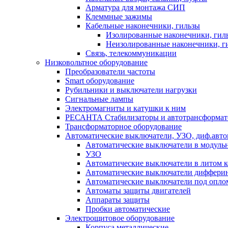
Арматура для монтажа СИП
Клеммные зажимы
Кабельные наконечники, гильзы
Изолированные наконечники, гил
Неизолированные наконечники, г
Связь, телекоммуникации
Низковольтное оборудование
Преобразователи частоты
Smart оборудование
Рубильники и выключатели нагрузки
Сигнальные лампы
Электромагниты и катушки к ним
РЕСАНТА Стабилизаторы и автотрансформа
Трансформаторное оборудование
Автоматические выключатели, УЗО, диф.авт
Автоматические выключатели в модуль
УЗО
Автоматические выключатели в литом к
Автоматические выключатели дифферин
Автоматические выключатели под опло
Автоматы защиты двигателей
Аппараты защиты
Пробки автоматические
Электрощитовое оборудование
Корпуса металлические