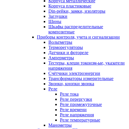
Корпуса металлические
Корпуса пластиковые
Din-рейки, замки, изоляторы
Заглушки
Шины
Шкафы распределительные
композитные
Приборы контроля, учета и сигнализации
Вольтметры
Терморегуляторы
Датчики и фотореле
Амперметры
Тестеры, клещи токоизм-ые, указатели
напряжения
Счётчики электроэнергии
Трансформаторы измерительные
Звонки, кнопки звонка
Реле
Реле тока
Реле перергузки
Реле промежуточные
Реле времени
Реле напряжения
Реле температурные
Манометры