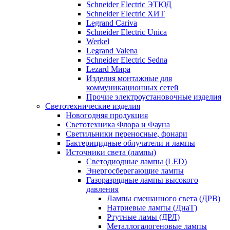
Schneider Electric ЭТЮД
Schneider Electric ХИТ
Legrand Cariva
Schneider Electric Unica
Werkel
Legrand Valena
Schneider Electric Sedna
Lezard Мира
Изделия монтажные для
коммуникационных сетей
Прочие электроустановочные изделия
Светотехнические изделия
Новогодняя продукция
Светотехника Флора и Фауна
Светильники переносные, фонари
Бактерицидные облучатели и лампы
Источники света (лампы)
Светодиодные лампы (LED)
Энергосберегающие лампы
Газоразрядные лампы высокого
давления
Лампы смешанного света (ДРВ)
Натриевые лампы (ДнаТ)
Ртутные ламы (ДРЛ)
Металлогалогеновые лампы