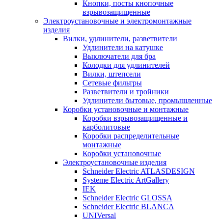
Кнопки, посты кнопочные
взрывозащищенные
Электроустановочные и электромонтажные
изделия
Вилки, удлинители, разветвители
Удлинители на катушке
Выключатели для бра
Колодки для удлинителей
Вилки, штепсели
Сетевые фильтры
Разветвители и тройники
Удлинители бытовые, промышленные
Коробки установочные и монтажные
Коробки взрывозащищенные и
карболитовые
Коробки распределительные
монтажные
Коробки установочные
Электроустановочные изделия
Schneider Electric ATLASDESIGN
Systeme Electric ArtGallery
IEK
Schneider Electric GLOSSA
Schneider Electric BLANCA
UNIVersal