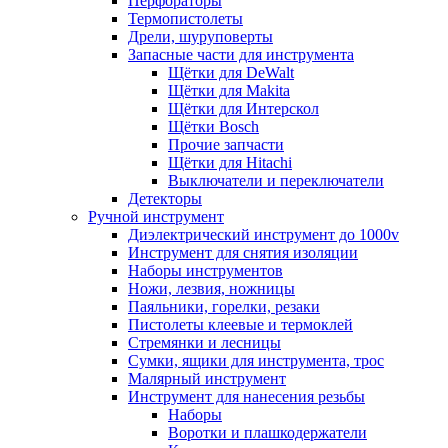
Перфораторы
Термопистолеты
Дрели, шуруповерты
Запасные части для инструмента
Щётки для DeWalt
Щётки для Makita
Щётки для Интерскол
Щётки Bosch
Прочие запчасти
Щётки для Hitachi
Выключатели и переключатели
Детекторы
Ручной инструмент
Диэлектрический инструмент до 1000v
Инструмент для снятия изоляции
Наборы инструментов
Ножи, лезвия, ножницы
Паяльники, горелки, резаки
Пистолеты клеевые и термоклей
Стремянки и лесницы
Сумки, ящики для инструмента, трос
Малярный инструмент
Инструмент для нанесения резьбы
Наборы
Воротки и плашкодержатели