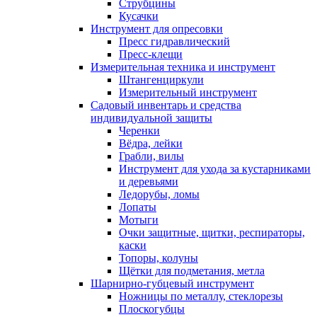
Струбцины
Кусачки
Инструмент для опресовки
Пресс гидравлический
Пресс-клещи
Измерительная техника и инструмент
Штангенциркули
Измерительный инструмент
Садовый инвентарь и средства
индивидуальной защиты
Черенки
Вёдра, лейки
Грабли, вилы
Инструмент для ухода за кустарниками
и деревьями
Ледорубы, ломы
Лопаты
Мотыги
Очки защитные, щитки, респираторы,
каски
Топоры, колуны
Щётки для подметания, метла
Шарнирно-губцевый инструмент
Ножницы по металлу, стеклорезы
Плоскогубцы