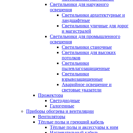
Светильники для наружного
освещения
Светильники архитектурные и
ландшафтные
Светильники уличные для дорог
и магистралей
Светильники для промышленного
освещения
Светильники станочные
Светильники для высоких
потолков
Светильники
пылевлагозащищенные
Светильники
взрывозащищенные
Аварийное освещение и
световые указатели
Прожектора
Светодиодные
Галогенные
Приборы обогрева и вентиляции
Вентиляторы
Тёплые полы и греющий кабель
Тёплые полы и аксессуары к ним
Нагревательный кабель