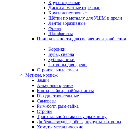
Круги отрезные
Диски алмазные отрезные
Круги лепестковые
Щётки по металлу для УШМ и дрели
Ленты абразивные
Фрезы
Шлифлисты
Принадлежности для сверления и долбления
Коронки
Буры, сверла
Зубила, пики
Патроны для дрели
Строительные смеси
Метизы, крепёж
Замки
Анкерный крепёж
Болты, гайки, шайбы, винты
Гвозди строительные
Саморезы
Рым-болт, рым-гайка
Стропы
Трос стальной и аксессуары к нему
Дюбель-гвозди, дюбеля, шурупы, патроны
Хомуты металлические