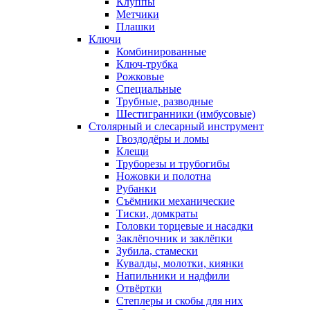
Клуппы
Метчики
Плашки
Ключи
Комбинированные
Ключ-трубка
Рожковые
Специальные
Трубные, разводные
Шестигранники (имбусовые)
Столярный и слесарный инструмент
Гвоздодёры и ломы
Клещи
Труборезы и трубогибы
Ножовки и полотна
Рубанки
Съёмники механические
Тиски, домкраты
Головки торцевые и насадки
Заклёпочник и заклёпки
Зубила, стамески
Кувалды, молотки, киянки
Напильники и надфили
Отвёртки
Степлеры и скобы для них