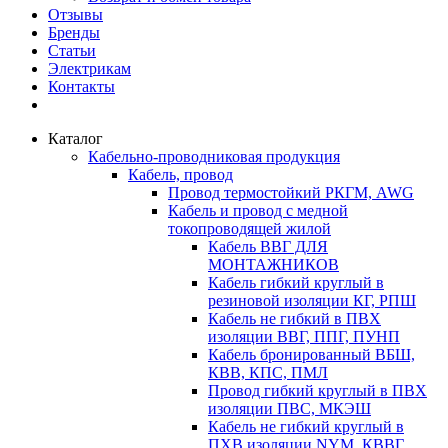
Отзывы
Бренды
Статьи
Электрикам
Контакты
Каталог
Кабельно-проводниковая продукция
Кабель, провод
Провод термостойкий РКГМ, AWG
Кабель и провод с медной
токопроводящей жилой
Кабель ВВГ ДЛЯ
МОНТАЖНИКОВ
Кабель гибкий круглый в
резиновой изоляции КГ, РПШ
Кабель не гибкий в ПВХ
изоляции ВВГ, ППГ, ПУНП
Кабель бронированный ВБШ,
КВВ, КПС, ПМЛ
Провод гибкий круглый в ПВХ
изоляции ПВС, МКЭШ
Кабель не гибкий круглый в
ПХВ изоляции NYM, КВВГ