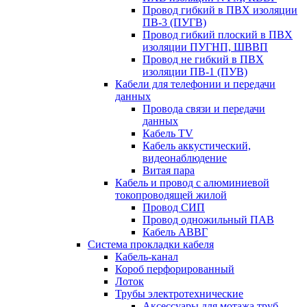
Провод гибкий в ПВХ изоляции
ПВ-3 (ПУГВ)
Провод гибкий плоский в ПВХ
изоляции ПУГНП, ШВВП
Провод не гибкий в ПВХ
изоляции ПВ-1 (ПУВ)
Кабели для телефонии и передачи
данных
Провода связи и передачи
данных
Кабель TV
Кабель аккустический,
видеонаблюдение
Витая пара
Кабель и провод с алюминиевой
токопроводящей жилой
Провод СИП
Провод одножильный ПАВ
Кабель АВВГ
Система прокладки кабеля
Кабель-канал
Короб перфорированный
Лоток
Трубы электротехнические
Аксессуары для мотажа труб