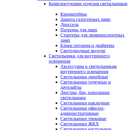
Комплектующие изделия светильников
Кронштейны
Защита галогенных ламп
Дроссель
Патроны для ламп
Стартеры для люминисцентных
ламп
Блоки питания и драйверы
Светодиодные модули
Светильники для внутреннего
освещения
Аксессуары к светильникам
внутреннего освещения
Светильники линейные
Светильники точечные и
даунлайты
Люстры, бра, напольные
светильники
Светильники накладные
Светильники офисно-
административные
Светильники трековые
Светильники ЖКХ
Светильники настольные