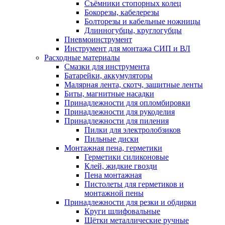
Съёмники стопорных колец
Бокорезы, кабелерезы
Болторезы и кабельные ножницы
Длинногубцы, круглогубцы
Пневмоинструмент
Инструмент для монтажа СИП и ВЛ
Расходные материалы
Смазки для инструмента
Батарейки, аккумуляторы
Малярная лента, скотч, защитные ленты
Биты, магнитные насадки
Принадлежности для опломбировки
Принадлежности для рукоделия
Принадлежности для пиления
Пилки для электролобзиков
Пильные диски
Монтажная пена, герметики
Герметики силиконовые
Клей, жидкие гвозди
Пена монтажная
Пистолеты для герметиков и
монтажной пены
Принадлежности для резки и обдирки
Круги шлифовальные
Щётки металлические ручные