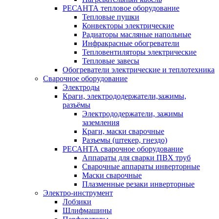
РЕСАНТА тепловое оборудование
Тепловые пушки
Конвекторы электрические
Радиаторы масляные напольные
Инфракрасные обогреватели
Тепловентиляторы электрические
Тепловые завесы
Обогреватели электрические и теплотехника
Сварочное оборудование
Электроды
Краги, электрододержатели,зажимы,
разъёмы
Электрододержатели, зажимы
заземления
Краги, маски сварочные
Разъемы (штекер, гнездо)
РЕСАНТА сварочное оборудование
Аппараты для сварки ПВХ труб
Сварочные аппараты инверторные
Маски сварочные
Плазменные резаки инверторные
Электро-инструмент
Лобзики
Шлифмашины