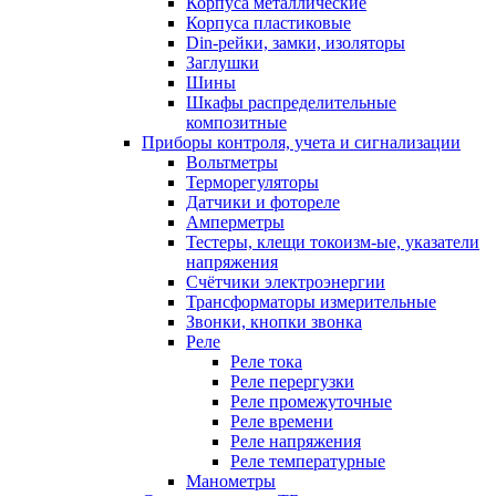
Корпуса металлические
Корпуса пластиковые
Din-рейки, замки, изоляторы
Заглушки
Шины
Шкафы распределительные
композитные
Приборы контроля, учета и сигнализации
Вольтметры
Терморегуляторы
Датчики и фотореле
Амперметры
Тестеры, клещи токоизм-ые, указатели
напряжения
Счётчики электроэнергии
Трансформаторы измерительные
Звонки, кнопки звонка
Реле
Реле тока
Реле перергузки
Реле промежуточные
Реле времени
Реле напряжения
Реле температурные
Манометры