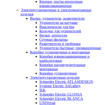
Кнопки, посты кнопочные
взрывозащищенные
Электроустановочные и электромонтажные
изделия
Вилки, удлинители, разветвители
Удлинители на катушке
Выключатели для бра
Колодки для удлинителей
Вилки, штепсели
Сетевые фильтры
Разветвители и тройники
Удлинители бытовые, промышленные
Коробки установочные и монтажные
Коробки взрывозащищенные и
карболитовые
Коробки распределительные
монтажные
Коробки установочные
Электроустановочные изделия
Schneider Electric ATLASDESIGN
Systeme Electric ArtGallery
IEK
Schneider Electric GLOSSA
Schneider Electric BLANCA
UNIVersal