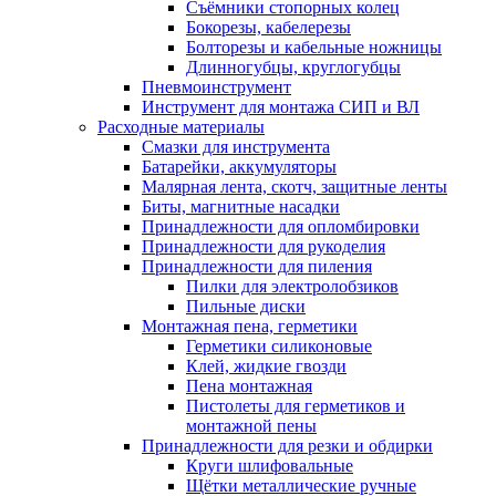
Съёмники стопорных колец
Бокорезы, кабелерезы
Болторезы и кабельные ножницы
Длинногубцы, круглогубцы
Пневмоинструмент
Инструмент для монтажа СИП и ВЛ
Расходные материалы
Смазки для инструмента
Батарейки, аккумуляторы
Малярная лента, скотч, защитные ленты
Биты, магнитные насадки
Принадлежности для опломбировки
Принадлежности для рукоделия
Принадлежности для пиления
Пилки для электролобзиков
Пильные диски
Монтажная пена, герметики
Герметики силиконовые
Клей, жидкие гвозди
Пена монтажная
Пистолеты для герметиков и
монтажной пены
Принадлежности для резки и обдирки
Круги шлифовальные
Щётки металлические ручные