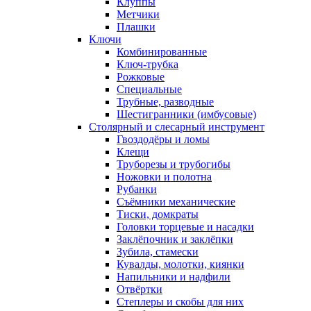
Клуппы
Метчики
Плашки
Ключи
Комбинированные
Ключ-трубка
Рожковые
Специальные
Трубные, разводные
Шестигранники (имбусовые)
Столярный и слесарный инструмент
Гвоздодёры и ломы
Клещи
Труборезы и трубогибы
Ножовки и полотна
Рубанки
Съёмники механические
Тиски, домкраты
Головки торцевые и насадки
Заклёпочник и заклёпки
Зубила, стамески
Кувалды, молотки, киянки
Напильники и надфили
Отвёртки
Степлеры и скобы для них