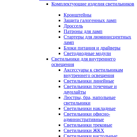
Комплектующие изделия светильников
Кронштейны
Защита галогенных ламп
Дроссель
Патроны для ламп
Стартеры для люминисцентных
ламп
Блоки питания и драйверы
Светодиодные модули
Светильники для внутреннего
освещения
Аксессуары к светильникам
внутреннего освещения
Светильники линейные
Светильники точечные и
даунлайты
Люстры, бра, напольные
светильники
Светильники накладные
Светильники офисно-
административные
Светильники трековые
Светильники ЖКХ
Светильники настольные