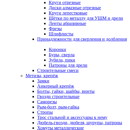
Круги отрезные
Диски алмазные отрезные
Круги лепестковые
Щётки по металлу для УШМ и дрели
Ленты абразивные
Фрезы
Шлифлисты
Принадлежности для сверления и долбления
Коронки
Буры, сверла
Зубила, пики
Патроны для дрели
Строительные смеси
Метизы, крепёж
Замки
Анкерный крепёж
Болты, гайки, шайбы, винты
Гвозди строительные
Саморезы
Рым-болт, рым-гайка
Стропы
Трос стальной и аксессуары к нему
Дюбель-гвозди, дюбеля, шурупы, патроны
Хомуты металлические