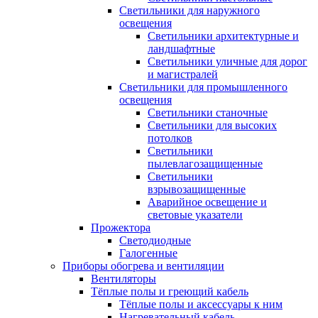
Светильники для наружного
освещения
Светильники архитектурные и
ландшафтные
Светильники уличные для дорог
и магистралей
Светильники для промышленного
освещения
Светильники станочные
Светильники для высоких
потолков
Светильники
пылевлагозащищенные
Светильники
взрывозащищенные
Аварийное освещение и
световые указатели
Прожектора
Светодиодные
Галогенные
Приборы обогрева и вентиляции
Вентиляторы
Тёплые полы и греющий кабель
Тёплые полы и аксессуары к ним
Нагревательный кабель