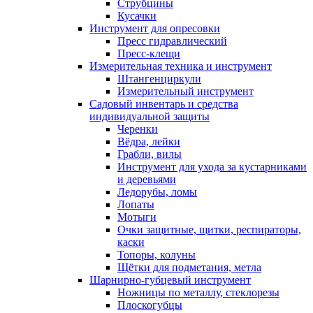
Струбцины
Кусачки
Инструмент для опресовки
Пресс гидравлический
Пресс-клещи
Измерительная техника и инструмент
Штангенциркули
Измерительный инструмент
Садовый инвентарь и средства
индивидуальной защиты
Черенки
Вёдра, лейки
Грабли, вилы
Инструмент для ухода за кустарниками
и деревьями
Ледорубы, ломы
Лопаты
Мотыги
Очки защитные, щитки, респираторы,
каски
Топоры, колуны
Щётки для подметания, метла
Шарнирно-губцевый инструмент
Ножницы по металлу, стеклорезы
Плоскогубцы