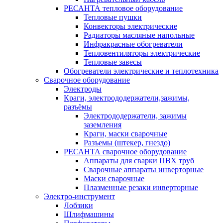
РЕСАНТА тепловое оборудование
Тепловые пушки
Конвекторы электрические
Радиаторы масляные напольные
Инфракрасные обогреватели
Тепловентиляторы электрические
Тепловые завесы
Обогреватели электрические и теплотехника
Сварочное оборудование
Электроды
Краги, электрододержатели,зажимы,
разъёмы
Электрододержатели, зажимы
заземления
Краги, маски сварочные
Разъемы (штекер, гнездо)
РЕСАНТА сварочное оборудование
Аппараты для сварки ПВХ труб
Сварочные аппараты инверторные
Маски сварочные
Плазменные резаки инверторные
Электро-инструмент
Лобзики
Шлифмашины