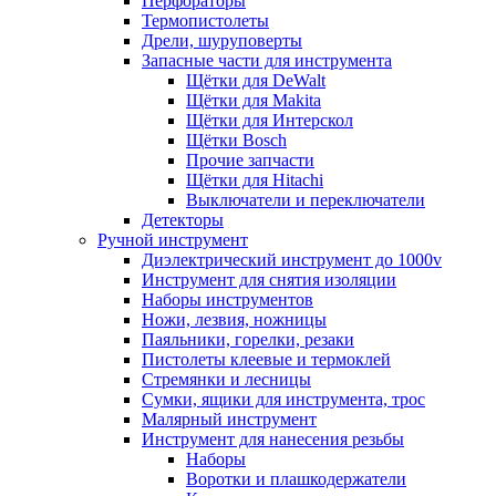
Перфораторы
Термопистолеты
Дрели, шуруповерты
Запасные части для инструмента
Щётки для DeWalt
Щётки для Makita
Щётки для Интерскол
Щётки Bosch
Прочие запчасти
Щётки для Hitachi
Выключатели и переключатели
Детекторы
Ручной инструмент
Диэлектрический инструмент до 1000v
Инструмент для снятия изоляции
Наборы инструментов
Ножи, лезвия, ножницы
Паяльники, горелки, резаки
Пистолеты клеевые и термоклей
Стремянки и лесницы
Сумки, ящики для инструмента, трос
Малярный инструмент
Инструмент для нанесения резьбы
Наборы
Воротки и плашкодержатели