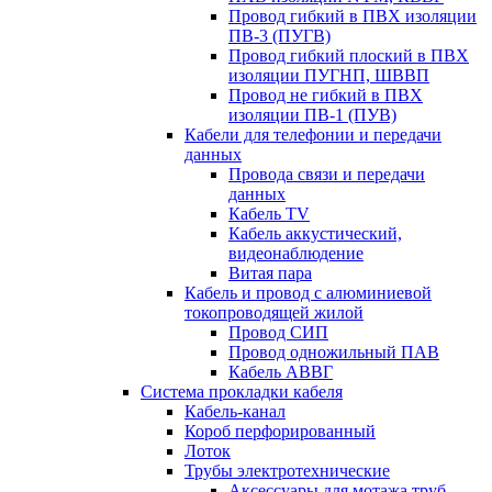
Провод гибкий в ПВХ изоляции
ПВ-3 (ПУГВ)
Провод гибкий плоский в ПВХ
изоляции ПУГНП, ШВВП
Провод не гибкий в ПВХ
изоляции ПВ-1 (ПУВ)
Кабели для телефонии и передачи
данных
Провода связи и передачи
данных
Кабель TV
Кабель аккустический,
видеонаблюдение
Витая пара
Кабель и провод с алюминиевой
токопроводящей жилой
Провод СИП
Провод одножильный ПАВ
Кабель АВВГ
Система прокладки кабеля
Кабель-канал
Короб перфорированный
Лоток
Трубы электротехнические
Аксессуары для мотажа труб