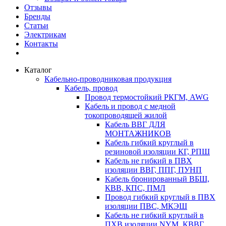
Отзывы
Бренды
Статьи
Электрикам
Контакты
Каталог
Кабельно-проводниковая продукция
Кабель, провод
Провод термостойкий РКГМ, AWG
Кабель и провод с медной
токопроводящей жилой
Кабель ВВГ ДЛЯ
МОНТАЖНИКОВ
Кабель гибкий круглый в
резиновой изоляции КГ, РПШ
Кабель не гибкий в ПВХ
изоляции ВВГ, ППГ, ПУНП
Кабель бронированный ВБШ,
КВВ, КПС, ПМЛ
Провод гибкий круглый в ПВХ
изоляции ПВС, МКЭШ
Кабель не гибкий круглый в
ПХВ изоляции NYM, КВВГ