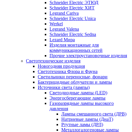
Schneider Electric ЭТЮД
Schneider Electric ХИТ
Legrand Cariva
Schneider Electric Unica
Werkel
Legrand Valena
Schneider Electric Sedna
Lezard Мира
Изделия монтажные для
коммуникационных сетей
Прочие электроустановочные изделия
Светотехнические изделия
Новогодняя продукция
Светотехника Флора и Фауна
Светильники переносные, фонари
Бактерицидные облучатели и лампы
Источники света (лампы)
Светодиодные лампы (LED)
Энергосберегающие лампы
Газоразрядные лампы высокого
давления
Лампы смешанного света (ДРВ)
Натриевые лампы (ДнаТ)
Ртутные ламы (ДРЛ)
Металлогалогеновые лампы