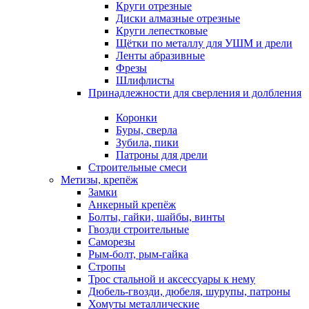
Круги отрезные
Диски алмазные отрезные
Круги лепестковые
Щётки по металлу для УШМ и дрели
Ленты абразивные
Фрезы
Шлифлисты
Принадлежности для сверления и долбления
Коронки
Буры, сверла
Зубила, пики
Патроны для дрели
Строительные смеси
Метизы, крепёж
Замки
Анкерный крепёж
Болты, гайки, шайбы, винты
Гвозди строительные
Саморезы
Рым-болт, рым-гайка
Стропы
Трос стальной и аксессуары к нему
Дюбель-гвозди, дюбеля, шурупы, патроны
Хомуты металлические