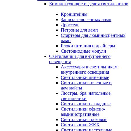
Комплектующие изделия светильников
Кронштейны
Защита галогенных ламп
Дроссель
Патроны для ламп
Стартеры для люминисцентных
ламп
Блоки питания и драйверы
Светодиодные модули
Светильники для внутреннего
освещения
Аксессуары к светильникам
внутреннего освещения
Светильники линейные
Светильники точечные и
даунлайты
Люстры, бра, напольные
светильники
Светильники накладные
Светильники офисно-
административные
Светильники трековые
Светильники ЖКХ
Светильники настольные