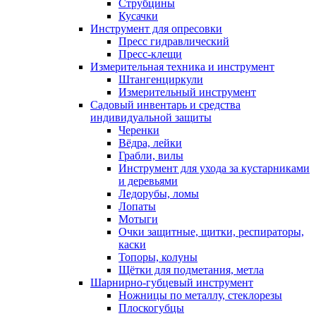
Струбцины
Кусачки
Инструмент для опресовки
Пресс гидравлический
Пресс-клещи
Измерительная техника и инструмент
Штангенциркули
Измерительный инструмент
Садовый инвентарь и средства
индивидуальной защиты
Черенки
Вёдра, лейки
Грабли, вилы
Инструмент для ухода за кустарниками
и деревьями
Ледорубы, ломы
Лопаты
Мотыги
Очки защитные, щитки, респираторы,
каски
Топоры, колуны
Щётки для подметания, метла
Шарнирно-губцевый инструмент
Ножницы по металлу, стеклорезы
Плоскогубцы