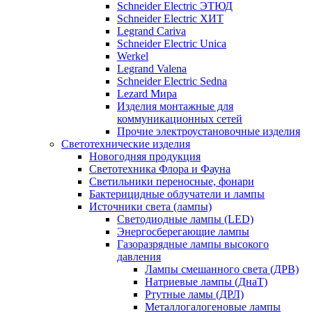
Schneider Electric ЭТЮД
Schneider Electric ХИТ
Legrand Cariva
Schneider Electric Unica
Werkel
Legrand Valena
Schneider Electric Sedna
Lezard Мира
Изделия монтажные для
коммуникационных сетей
Прочие электроустановочные изделия
Светотехнические изделия
Новогодняя продукция
Светотехника Флора и Фауна
Светильники переносные, фонари
Бактерицидные облучатели и лампы
Источники света (лампы)
Светодиодные лампы (LED)
Энергосберегающие лампы
Газоразрядные лампы высокого
давления
Лампы смешанного света (ДРВ)
Натриевые лампы (ДнаТ)
Ртутные ламы (ДРЛ)
Металлогалогеновые лампы