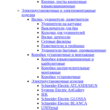
Кнопки, посты кнопочные
взрывозащищенные
Электроустановочные и электромонтажные
изделия
Вилки, удлинители, разветвители
Удлинители на катушке
Выключатели для бра
Колодки для удлинителей
Вилки, штепсели
Сетевые фильтры
Разветвители и тройники
Удлинители бытовые, промышленные
Коробки установочные и монтажные
Коробки взрывозащищенные и
карболитовые
Коробки распределительные
монтажные
Коробки установочные
Электроустановочные изделия
Schneider Electric ATLASDESIGN
Systeme Electric ArtGallery
IEK
Schneider Electric GLOSSA
Schneider Electric BLANCA
UNIVersal