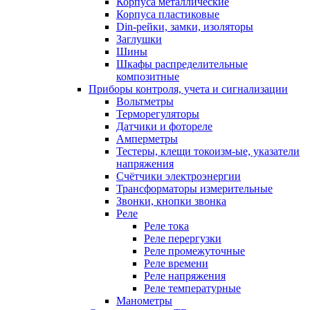
Корпуса металлические
Корпуса пластиковые
Din-рейки, замки, изоляторы
Заглушки
Шины
Шкафы распределительные
композитные
Приборы контроля, учета и сигнализации
Вольтметры
Терморегуляторы
Датчики и фотореле
Амперметры
Тестеры, клещи токоизм-ые, указатели
напряжения
Счётчики электроэнергии
Трансформаторы измерительные
Звонки, кнопки звонка
Реле
Реле тока
Реле перергузки
Реле промежуточные
Реле времени
Реле напряжения
Реле температурные
Манометры