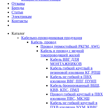
Отзывы
Бренды
Статьи
Электрикам
Контакты
Каталог
Кабельно-проводниковая продукция
Кабель, провод
Провод термостойкий РКГМ, AWG
Кабель и провод с медной
токопроводящей жилой
Кабель ВВГ ДЛЯ
МОНТАЖНИКОВ
Кабель гибкий круглый в
резиновой изоляции КГ, РПШ
Кабель не гибкий в ПВХ
изоляции ВВГ, ППГ, ПУНП
Кабель бронированный ВБШ,
КВВ, КПС, ПМЛ
Провод гибкий круглый в ПВХ
изоляции ПВС, МКЭШ
Кабель не гибкий круглый в
ПХВ изоляции NYM, КВВГ