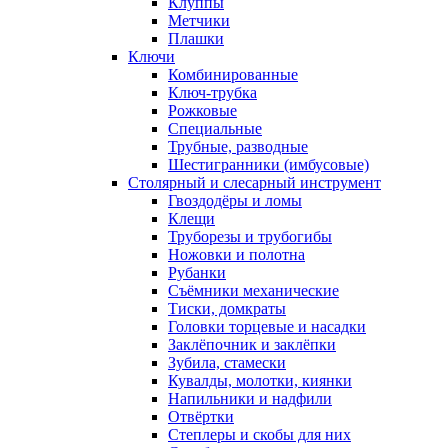
Клуппы
Метчики
Плашки
Ключи
Комбинированные
Ключ-трубка
Рожковые
Специальные
Трубные, разводные
Шестигранники (имбусовые)
Столярный и слесарный инструмент
Гвоздодёры и ломы
Клещи
Труборезы и трубогибы
Ножовки и полотна
Рубанки
Съёмники механические
Тиски, домкраты
Головки торцевые и насадки
Заклёпочник и заклёпки
Зубила, стамески
Кувалды, молотки, киянки
Напильники и надфили
Отвёртки
Степлеры и скобы для них