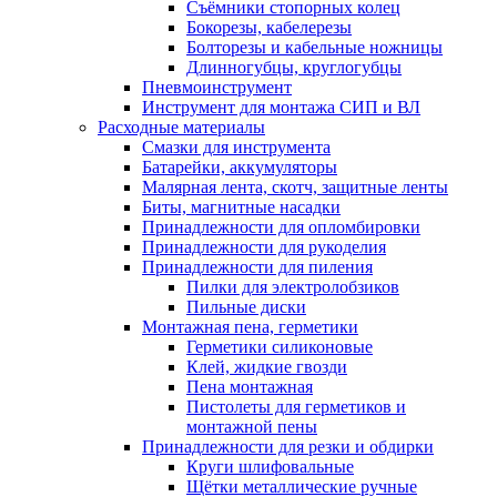
Съёмники стопорных колец
Бокорезы, кабелерезы
Болторезы и кабельные ножницы
Длинногубцы, круглогубцы
Пневмоинструмент
Инструмент для монтажа СИП и ВЛ
Расходные материалы
Смазки для инструмента
Батарейки, аккумуляторы
Малярная лента, скотч, защитные ленты
Биты, магнитные насадки
Принадлежности для опломбировки
Принадлежности для рукоделия
Принадлежности для пиления
Пилки для электролобзиков
Пильные диски
Монтажная пена, герметики
Герметики силиконовые
Клей, жидкие гвозди
Пена монтажная
Пистолеты для герметиков и
монтажной пены
Принадлежности для резки и обдирки
Круги шлифовальные
Щётки металлические ручные