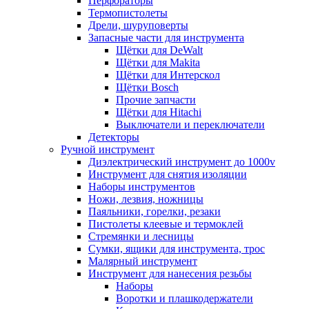
Перфораторы
Термопистолеты
Дрели, шуруповерты
Запасные части для инструмента
Щётки для DeWalt
Щётки для Makita
Щётки для Интерскол
Щётки Bosch
Прочие запчасти
Щётки для Hitachi
Выключатели и переключатели
Детекторы
Ручной инструмент
Диэлектрический инструмент до 1000v
Инструмент для снятия изоляции
Наборы инструментов
Ножи, лезвия, ножницы
Паяльники, горелки, резаки
Пистолеты клеевые и термоклей
Стремянки и лесницы
Сумки, ящики для инструмента, трос
Малярный инструмент
Инструмент для нанесения резьбы
Наборы
Воротки и плашкодержатели