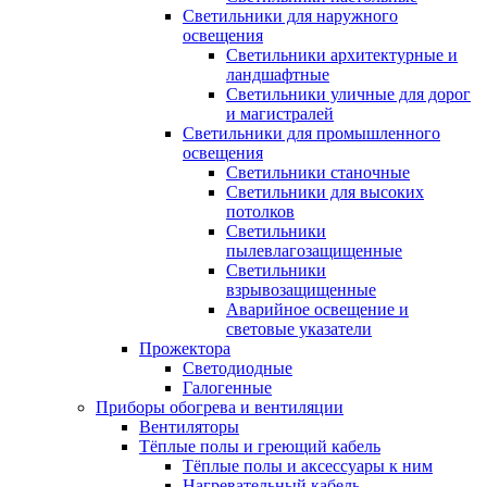
Светильники для наружного
освещения
Светильники архитектурные и
ландшафтные
Светильники уличные для дорог
и магистралей
Светильники для промышленного
освещения
Светильники станочные
Светильники для высоких
потолков
Светильники
пылевлагозащищенные
Светильники
взрывозащищенные
Аварийное освещение и
световые указатели
Прожектора
Светодиодные
Галогенные
Приборы обогрева и вентиляции
Вентиляторы
Тёплые полы и греющий кабель
Тёплые полы и аксессуары к ним
Нагревательный кабель