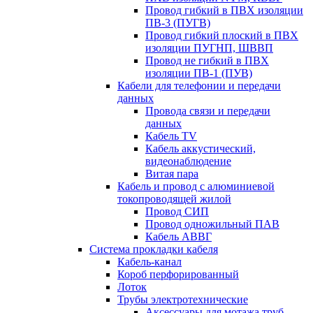
Провод гибкий в ПВХ изоляции
ПВ-3 (ПУГВ)
Провод гибкий плоский в ПВХ
изоляции ПУГНП, ШВВП
Провод не гибкий в ПВХ
изоляции ПВ-1 (ПУВ)
Кабели для телефонии и передачи
данных
Провода связи и передачи
данных
Кабель TV
Кабель аккустический,
видеонаблюдение
Витая пара
Кабель и провод с алюминиевой
токопроводящей жилой
Провод СИП
Провод одножильный ПАВ
Кабель АВВГ
Система прокладки кабеля
Кабель-канал
Короб перфорированный
Лоток
Трубы электротехнические
Аксессуары для мотажа труб