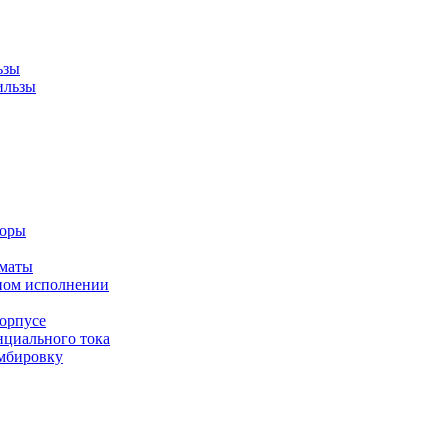
ьзы
ильзы
торы
оматы
ном исполнении
орпусе
циального тока
мбировку