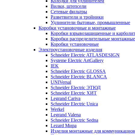
Колодки для удлинителей
Вилки, штепсели
Сетевые фильтры
Разветвители и тройники
Удлинители бытовые, промышленные
Коробки установочные и монтажные
Коробки взрывозащищенные и карболи
Коробки распределительные монтажные
Коробки установочные
Электроустановочные изделия
Schneider Electric ATLASDESIGN
Systeme Electric ArtGallery
IEK
Schneider Electric GLOSSA
Schneider Electric BLANCA
UNIVersal
Schneider Electric ЭТЮД
Schneider Electric ХИТ
Legrand Cariva
Schneider Electric Unica
Werkel
Legrand Valena
Schneider Electric Sedna
Lezard Мира
Изделия монтажные для коммуникацион