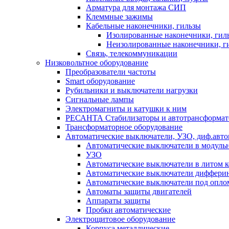
Арматура для монтажа СИП
Клеммные зажимы
Кабельные наконечники, гильзы
Изолированные наконечники, гил
Неизолированные наконечники, г
Связь, телекоммуникации
Низковольтное оборудование
Преобразователи частоты
Smart оборудование
Рубильники и выключатели нагрузки
Сигнальные лампы
Электромагниты и катушки к ним
РЕСАНТА Стабилизаторы и автотрансформа
Трансформаторное оборудование
Автоматические выключатели, УЗО, диф.авт
Автоматические выключатели в модуль
УЗО
Автоматические выключатели в литом к
Автоматические выключатели дифферин
Автоматические выключатели под опло
Автоматы защиты двигателей
Аппараты защиты
Пробки автоматические
Электрощитовое оборудование
Корпуса металлические