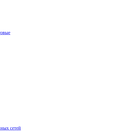
товые
ных сетей