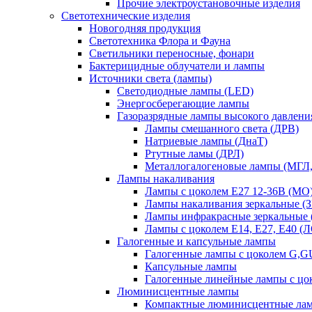
Прочие электроустановочные изделия
Светотехнические изделия
Новогодняя продукция
Светотехника Флора и Фауна
Светильники переносные, фонари
Бактерицидные облучатели и лампы
Источники света (лампы)
Светодиодные лампы (LED)
Энергосберегающие лампы
Газоразрядные лампы высокого давлени
Лампы смешанного света (ДРВ)
Натриевые лампы (ДнаТ)
Ртутные ламы (ДРЛ)
Металлогалогеновые лампы (МГЛ
Лампы накаливания
Лампы с цоколем Е27 12-36В (МО
Лампы накаливания зеркальные (З
Лампы инфракрасные зеркальные
Лампы с цоколем Е14, Е27, Е40 (
Галогенные и капсульные лампы
Галогенные лампы с цоколем G,
Капсульные лампы
Галогенные линейные лампы с цо
Люминисцентные лампы
Компактные люминисцентные ла