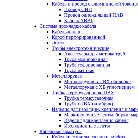
Кабель и провод с алюминиевой токоп
Провод СИП
Провод одножильный ПАВ
Кабель АВВГ
Система прокладки кабеля
Кабель-канал
Короб перфорированный
Лоток
Трубы электротехнические
Аксессуары для мотажа труб
Труба армированная
Труба гофрированная
Труба жёсткая
Металлорукав
Металлорукав в ПВХ оболочке
Металлорукав с ХБ уплотнением
Трубка термоусадочная, ПВХ
Трубка термоусадочная
Трубка ПВХ (кембрик)
Изделия для изоляции, крепления и ма
Маркировочные ленты, бирки, ма
Изделия для крепления кабеля
Изоляционные ленты
Кабельная арматура
Кабельные вводы, сальнки, муфты