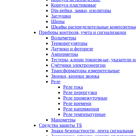
Корпуса пластиковые
Din-рейки, замки, изоляторы
Заглушки
Шины
Шкафы распределительные композитны
Приборы контроля, учета и сигнализации
Вольтметры
Терморегуляторы
Датчики и фотореле
Амперметры
Тестеры, клещи токоизм-ые, указатели 
Счётчики электроэнергии
Трансформаторы измерительные
Звонки, кнопки звонка
Реле
Реле тока
Реле перергузки
Реле промежуточные
Реле времени
Реле напряжения
Реле температурные
Манометры
Средства защиты ТБ
Знаки безопастности, лента сигнальная