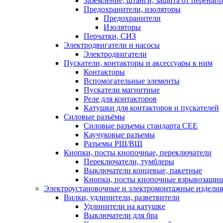
Заземление, штанги, защита от перенап
Предохранители, изоляторы
Предохранители
Изоляторы
Перчатки, СИЗ
Электродвигатели и насосы
Электродвигатели
Пускатели, контакторы и аксессуары к ним
Контакторы
Вспомогательные элементы
Пускатели магнитные
Реле для контакторов
Катушки для контакторов и пускателей
Силовые разъёмы
Силовые разъемы стандарта СЕЕ
Каучуковые разъемы
Разъемы РШ/ВШ
Кнопки, посты кнопочные, переключатели
Переключатели, тумблеры
Выключатели концевые, пакетные
Кнопки, посты кнопочные взрывозащи
Электроустановочные и электромонтажные изделия
Вилки, удлинители, разветвители
Удлинители на катушке
Выключатели для бра