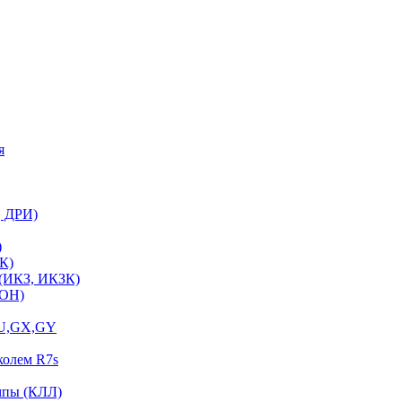
я
, ДРИ)
)
К)
 (ИКЗ, ИКЗК)
ЛОН)
GU,GX,GY
колем R7s
мпы (КЛЛ)