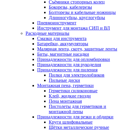
Съёмники стопорных колец
Бокорезы, кабелерезы
Болторезы и кабельные ножницы
Длинногубцы, круглогубцы
Пневмоинструмент
Инструмент для монтажа СИП и ВЛ
Расходные материалы
Смазки для инструмента
Батарейки, аккумуляторы
Малярная лента, скотч, защитные ленты
Биты, магнитные насадки
Принадлежности для опломбировки
Принадлежности для рукоделия
Принадлежности для пиления
Пилки для электролобзиков
Пильные диски
Монтажная пена, герметики
Герметики силиконовые
Клей, жидкие гвозди
Пена монтажная
Пистолеты для герметиков и
монтажной пены
Принадлежности для резки и обдирки
Круги шлифовальные
Щётки металлические ручные