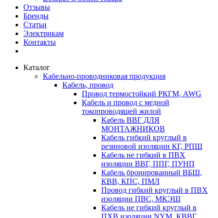
Отзывы
Бренды
Статьи
Электрикам
Контакты
Каталог
Кабельно-проводниковая продукция
Кабель, провод
Провод термостойкий РКГМ, AWG
Кабель и провод с медной
токопроводящей жилой
Кабель ВВГ ДЛЯ
МОНТАЖНИКОВ
Кабель гибкий круглый в
резиновой изоляции КГ, РПШ
Кабель не гибкий в ПВХ
изоляции ВВГ, ППГ, ПУНП
Кабель бронированный ВБШ,
КВВ, КПС, ПМЛ
Провод гибкий круглый в ПВХ
изоляции ПВС, МКЭШ
Кабель не гибкий круглый в
ПХВ изоляции NYM, КВВГ