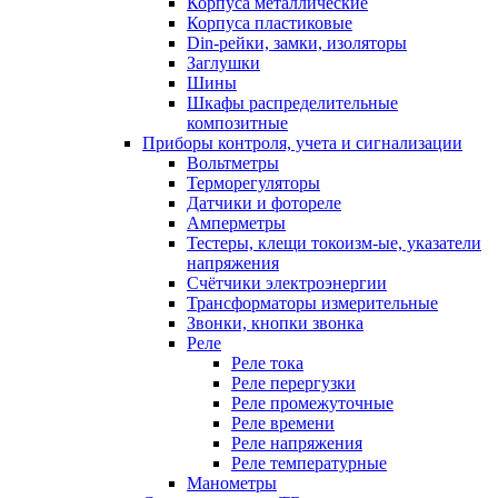
Корпуса металлические
Корпуса пластиковые
Din-рейки, замки, изоляторы
Заглушки
Шины
Шкафы распределительные
композитные
Приборы контроля, учета и сигнализации
Вольтметры
Терморегуляторы
Датчики и фотореле
Амперметры
Тестеры, клещи токоизм-ые, указатели
напряжения
Счётчики электроэнергии
Трансформаторы измерительные
Звонки, кнопки звонка
Реле
Реле тока
Реле перергузки
Реле промежуточные
Реле времени
Реле напряжения
Реле температурные
Манометры