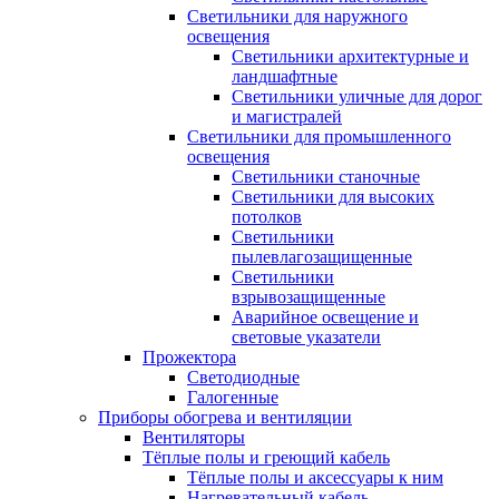
Светильники для наружного
освещения
Светильники архитектурные и
ландшафтные
Светильники уличные для дорог
и магистралей
Светильники для промышленного
освещения
Светильники станочные
Светильники для высоких
потолков
Светильники
пылевлагозащищенные
Светильники
взрывозащищенные
Аварийное освещение и
световые указатели
Прожектора
Светодиодные
Галогенные
Приборы обогрева и вентиляции
Вентиляторы
Тёплые полы и греющий кабель
Тёплые полы и аксессуары к ним
Нагревательный кабель