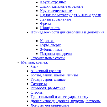
Круги отрезные
Диски алмазные отрезные
Круги лепестковые
Щётки по металлу для УШМ и дрели
Ленты абразивные
Фрезы
Шлифлисты
Принадлежности для сверления и долбления
Коронки
Буры, сверла
Зубила, пики
Патроны для дрели
Строительные смеси
Метизы, крепёж
Замки
Анкерный крепёж
Болты, гайки, шайбы, винты
Гвозди строительные
Саморезы
Рым-болт, рым-гайка
Стропы
Трос стальной и аксессуары к нему
Дюбель-гвозди, дюбеля, шурупы, патроны
Хомуты металлические