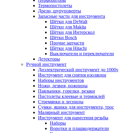
Перфораторы
Термопистолеты
Дрели, шуруповерты
Запасные части для инструмента
Щётки для DeWalt
Щётки для Makita
Щётки для Интерскол
Щётки Bosch
Прочие запчасти
Щётки для Hitachi
Выключатели и переключатели
Детекторы
Ручной инструмент
Диэлектрический инструмент до 1000v
Инструмент для снятия изоляции
Наборы инструментов
Ножи, лезвия, ножницы
Паяльники, горелки, резаки
Пистолеты клеевые и термоклей
Стремянки и лесницы
Сумки, ящики для инструмента, трос
Малярный инструмент
Инструмент для нанесения резьбы
Наборы
Воротки и плашкодержатели