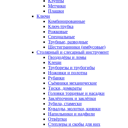
Клуппы
Метчики
Плашки
Ключи
Комбинированные
Ключ-трубка
Рожковые
Специальные
Трубные, разводные
Шестигранники (имбусовые)
Столярный и слесарный инструмент
Гвоздодёры и ломы
Клещи
Труборезы и трубогибы
Ножовки и полотна
Рубанки
Съёмники механические
Тиски, домкраты
Головки торцевые и насадки
Заклёпочник и заклёпки
Зубила, стамески
Кувалды, молотки, киянки
Напильники и надфили
Отвёртки
Степлеры и скобы для них