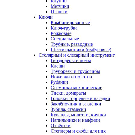
Клуппы
Метчики
Плашки
Ключи
Комбинированные
Ключ-трубка
Рожковые
Специальные
Трубные, разводные
Шестигранники (имбусовые)
Столярный и слесарный инструмент
Гвоздодёры и ломы
Клещи
Труборезы и трубогибы
Ножовки и полотна
Рубанки
Съёмники механические
Тиски, домкраты
Головки торцевые и насадки
Заклёпочник и заклёпки
Зубила, стамески
Кувалды, молотки, киянки
Напильники и надфили
Отвёртки
Степлеры и скобы для них