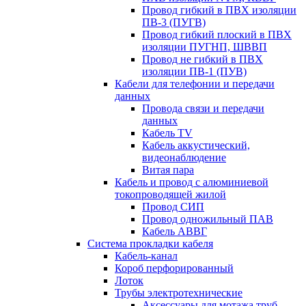
Провод гибкий в ПВХ изоляции
ПВ-3 (ПУГВ)
Провод гибкий плоский в ПВХ
изоляции ПУГНП, ШВВП
Провод не гибкий в ПВХ
изоляции ПВ-1 (ПУВ)
Кабели для телефонии и передачи
данных
Провода связи и передачи
данных
Кабель TV
Кабель аккустический,
видеонаблюдение
Витая пара
Кабель и провод с алюминиевой
токопроводящей жилой
Провод СИП
Провод одножильный ПАВ
Кабель АВВГ
Система прокладки кабеля
Кабель-канал
Короб перфорированный
Лоток
Трубы электротехнические
Аксессуары для мотажа труб