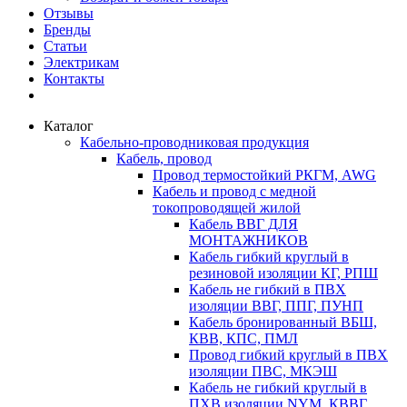
Отзывы
Бренды
Статьи
Электрикам
Контакты
Каталог
Кабельно-проводниковая продукция
Кабель, провод
Провод термостойкий РКГМ, AWG
Кабель и провод с медной
токопроводящей жилой
Кабель ВВГ ДЛЯ
МОНТАЖНИКОВ
Кабель гибкий круглый в
резиновой изоляции КГ, РПШ
Кабель не гибкий в ПВХ
изоляции ВВГ, ППГ, ПУНП
Кабель бронированный ВБШ,
КВВ, КПС, ПМЛ
Провод гибкий круглый в ПВХ
изоляции ПВС, МКЭШ
Кабель не гибкий круглый в
ПХВ изоляции NYM, КВВГ