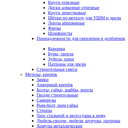
Круги отрезные
Диски алмазные отрезные
Круги лепестковые
Щётки по металлу для УШМ и дрели
Ленты абразивные
Фрезы
Шлифлисты
Принадлежности для сверления и долбления
Коронки
Буры, сверла
Зубила, пики
Патроны для дрели
Строительные смеси
Метизы, крепёж
Замки
Анкерный крепёж
Болты, гайки, шайбы, винты
Гвозди строительные
Саморезы
Рым-болт, рым-гайка
Стропы
Трос стальной и аксессуары к нему
Дюбель-гвозди, дюбеля, шурупы, патроны
Хомуты металлические