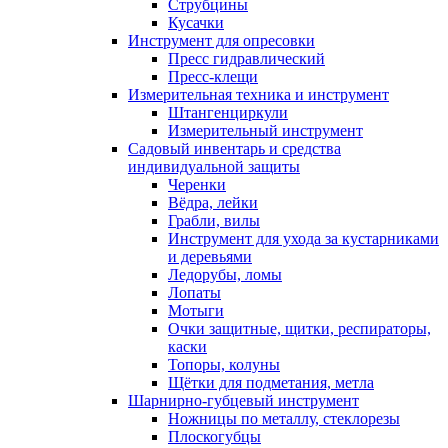
Струбцины
Кусачки
Инструмент для опресовки
Пресс гидравлический
Пресс-клещи
Измерительная техника и инструмент
Штангенциркули
Измерительный инструмент
Садовый инвентарь и средства
индивидуальной защиты
Черенки
Вёдра, лейки
Грабли, вилы
Инструмент для ухода за кустарниками
и деревьями
Ледорубы, ломы
Лопаты
Мотыги
Очки защитные, щитки, респираторы,
каски
Топоры, колуны
Щётки для подметания, метла
Шарнирно-губцевый инструмент
Ножницы по металлу, стеклорезы
Плоскогубцы