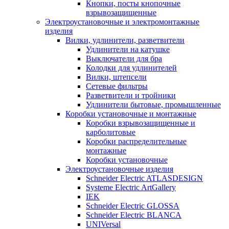
Кнопки, посты кнопочные
взрывозащищенные
Электроустановочные и электромонтажные
изделия
Вилки, удлинители, разветвители
Удлинители на катушке
Выключатели для бра
Колодки для удлинителей
Вилки, штепсели
Сетевые фильтры
Разветвители и тройники
Удлинители бытовые, промышленные
Коробки установочные и монтажные
Коробки взрывозащищенные и
карболитовые
Коробки распределительные
монтажные
Коробки установочные
Электроустановочные изделия
Schneider Electric ATLASDESIGN
Systeme Electric ArtGallery
IEK
Schneider Electric GLOSSA
Schneider Electric BLANCA
UNIVersal