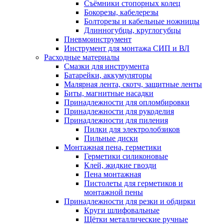
Съёмники стопорных колец
Бокорезы, кабелерезы
Болторезы и кабельные ножницы
Длинногубцы, круглогубцы
Пневмоинструмент
Инструмент для монтажа СИП и ВЛ
Расходные материалы
Смазки для инструмента
Батарейки, аккумуляторы
Малярная лента, скотч, защитные ленты
Биты, магнитные насадки
Принадлежности для опломбировки
Принадлежности для рукоделия
Принадлежности для пиления
Пилки для электролобзиков
Пильные диски
Монтажная пена, герметики
Герметики силиконовые
Клей, жидкие гвозди
Пена монтажная
Пистолеты для герметиков и
монтажной пены
Принадлежности для резки и обдирки
Круги шлифовальные
Щётки металлические ручные