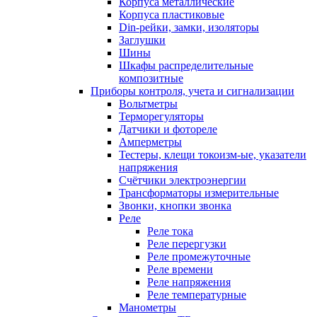
Корпуса металлические
Корпуса пластиковые
Din-рейки, замки, изоляторы
Заглушки
Шины
Шкафы распределительные
композитные
Приборы контроля, учета и сигнализации
Вольтметры
Терморегуляторы
Датчики и фотореле
Амперметры
Тестеры, клещи токоизм-ые, указатели
напряжения
Счётчики электроэнергии
Трансформаторы измерительные
Звонки, кнопки звонка
Реле
Реле тока
Реле перергузки
Реле промежуточные
Реле времени
Реле напряжения
Реле температурные
Манометры