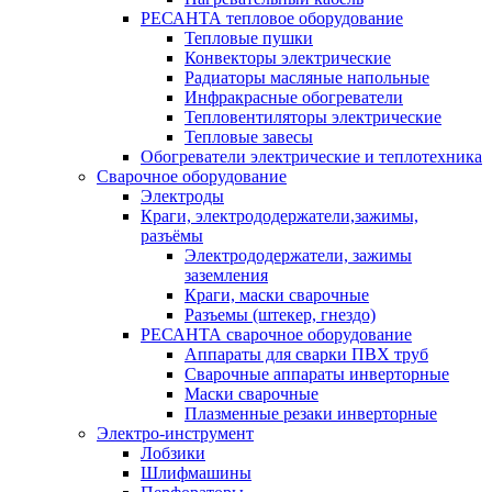
РЕСАНТА тепловое оборудование
Тепловые пушки
Конвекторы электрические
Радиаторы масляные напольные
Инфракрасные обогреватели
Тепловентиляторы электрические
Тепловые завесы
Обогреватели электрические и теплотехника
Сварочное оборудование
Электроды
Краги, электрододержатели,зажимы,
разъёмы
Электрододержатели, зажимы
заземления
Краги, маски сварочные
Разъемы (штекер, гнездо)
РЕСАНТА сварочное оборудование
Аппараты для сварки ПВХ труб
Сварочные аппараты инверторные
Маски сварочные
Плазменные резаки инверторные
Электро-инструмент
Лобзики
Шлифмашины