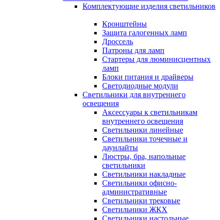
Комплектующие изделия светильников
Кронштейны
Защита галогенных ламп
Дроссель
Патроны для ламп
Стартеры для люминисцентных
ламп
Блоки питания и драйверы
Светодиодные модули
Светильники для внутреннего
освещения
Аксессуары к светильникам
внутреннего освещения
Светильники линейные
Светильники точечные и
даунлайты
Люстры, бра, напольные
светильники
Светильники накладные
Светильники офисно-
административные
Светильники трековые
Светильники ЖКХ
Светильники настольные