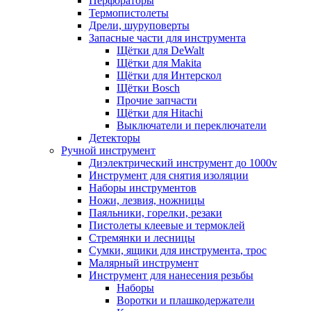
Перфораторы
Термопистолеты
Дрели, шуруповерты
Запасные части для инструмента
Щётки для DeWalt
Щётки для Makita
Щётки для Интерскол
Щётки Bosch
Прочие запчасти
Щётки для Hitachi
Выключатели и переключатели
Детекторы
Ручной инструмент
Диэлектрический инструмент до 1000v
Инструмент для снятия изоляции
Наборы инструментов
Ножи, лезвия, ножницы
Паяльники, горелки, резаки
Пистолеты клеевые и термоклей
Стремянки и лесницы
Сумки, ящики для инструмента, трос
Малярный инструмент
Инструмент для нанесения резьбы
Наборы
Воротки и плашкодержатели