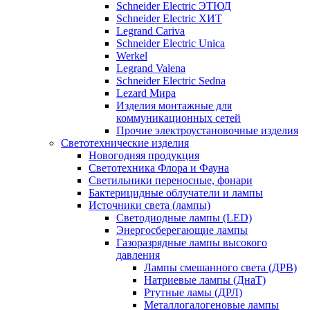
Schneider Electric ЭТЮД
Schneider Electric ХИТ
Legrand Cariva
Schneider Electric Unica
Werkel
Legrand Valena
Schneider Electric Sedna
Lezard Мира
Изделия монтажные для
коммуникационных сетей
Прочие электроустановочные изделия
Светотехнические изделия
Новогодняя продукция
Светотехника Флора и Фауна
Светильники переносные, фонари
Бактерицидные облучатели и лампы
Источники света (лампы)
Светодиодные лампы (LED)
Энергосберегающие лампы
Газоразрядные лампы высокого
давления
Лампы смешанного света (ДРВ)
Натриевые лампы (ДнаТ)
Ртутные ламы (ДРЛ)
Металлогалогеновые лампы