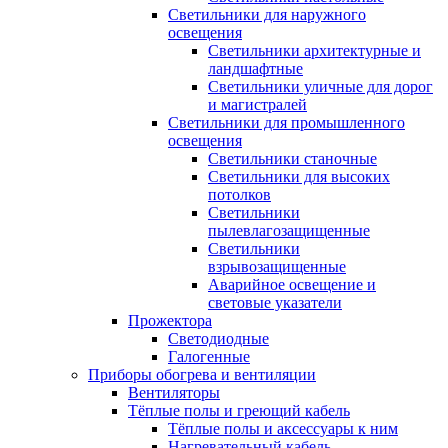
Светильники для наружного
освещения
Светильники архитектурные и
ландшафтные
Светильники уличные для дорог
и магистралей
Светильники для промышленного
освещения
Светильники станочные
Светильники для высоких
потолков
Светильники
пылевлагозащищенные
Светильники
взрывозащищенные
Аварийное освещение и
световые указатели
Прожектора
Светодиодные
Галогенные
Приборы обогрева и вентиляции
Вентиляторы
Тёплые полы и греющий кабель
Тёплые полы и аксессуары к ним
Нагревательный кабель