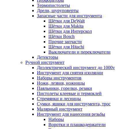
Перфораторы
Термопистолеты
Дрели, шуруповерты
Запасные части для инструмента
Щётки для DeWalt
Щётки для Makita
Щётки для Интерскол
Щётки Bosch
Прочие запчасти
Щётки для Hitachi
Выключатели и переключатели
Детекторы
Ручной инструмент
Диэлектрический инструмент до 1000v
Инструмент для снятия изоляции
Наборы инструментов
Ножи, лезвия, ножницы
Паяльники, горелки, резаки
Пистолеты клеевые и термоклей
Стремянки и лесницы
Сумки, ящики для инструмента, трос
Малярный инструмент
Инструмент для нанесения резьбы
Наборы
Воротки и плашкодержатели