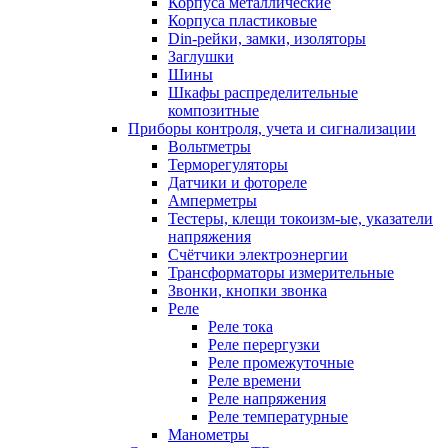
Корпуса металлические
Корпуса пластиковые
Din-рейки, замки, изоляторы
Заглушки
Шины
Шкафы распределительные
композитные
Приборы контроля, учета и сигнализации
Вольтметры
Терморегуляторы
Датчики и фотореле
Амперметры
Тестеры, клещи токоизм-ые, указатели
напряжения
Счётчики электроэнергии
Трансформаторы измерительные
Звонки, кнопки звонка
Реле
Реле тока
Реле перергузки
Реле промежуточные
Реле времени
Реле напряжения
Реле температурные
Манометры