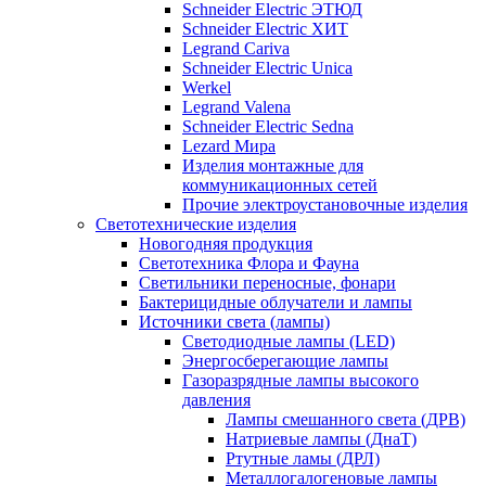
Schneider Electric ЭТЮД
Schneider Electric ХИТ
Legrand Cariva
Schneider Electric Unica
Werkel
Legrand Valena
Schneider Electric Sedna
Lezard Мира
Изделия монтажные для
коммуникационных сетей
Прочие электроустановочные изделия
Светотехнические изделия
Новогодняя продукция
Светотехника Флора и Фауна
Светильники переносные, фонари
Бактерицидные облучатели и лампы
Источники света (лампы)
Светодиодные лампы (LED)
Энергосберегающие лампы
Газоразрядные лампы высокого
давления
Лампы смешанного света (ДРВ)
Натриевые лампы (ДнаТ)
Ртутные ламы (ДРЛ)
Металлогалогеновые лампы