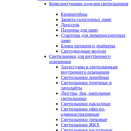
Комплектующие изделия светильников
Кронштейны
Защита галогенных ламп
Дроссель
Патроны для ламп
Стартеры для люминисцентных
ламп
Блоки питания и драйверы
Светодиодные модули
Светильники для внутреннего
освещения
Аксессуары к светильникам
внутреннего освещения
Светильники линейные
Светильники точечные и
даунлайты
Люстры, бра, напольные
светильники
Светильники накладные
Светильники офисно-
административные
Светильники трековые
Светильники ЖКХ
Светильники настольные