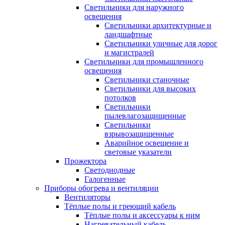
Светильники для наружного
освещения
Светильники архитектурные и
ландшафтные
Светильники уличные для дорог
и магистралей
Светильники для промышленного
освещения
Светильники станочные
Светильники для высоких
потолков
Светильники
пылевлагозащищенные
Светильники
взрывозащищенные
Аварийное освещение и
световые указатели
Прожектора
Светодиодные
Галогенные
Приборы обогрева и вентиляции
Вентиляторы
Тёплые полы и греющий кабель
Тёплые полы и аксессуары к ним
Нагревательный кабель