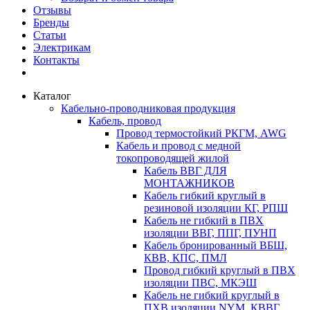
Отзывы
Бренды
Статьи
Электрикам
Контакты
Каталог
Кабельно-проводниковая продукция
Кабель, провод
Провод термостойкий РКГМ, AWG
Кабель и провод с медной
токопроводящей жилой
Кабель ВВГ ДЛЯ
МОНТАЖНИКОВ
Кабель гибкий круглый в
резиновой изоляции КГ, РПШ
Кабель не гибкий в ПВХ
изоляции ВВГ, ППГ, ПУНП
Кабель бронированный ВБШ,
КВВ, КПС, ПМЛ
Провод гибкий круглый в ПВХ
изоляции ПВС, МКЭШ
Кабель не гибкий круглый в
ПХВ изоляции NYM, КВВГ