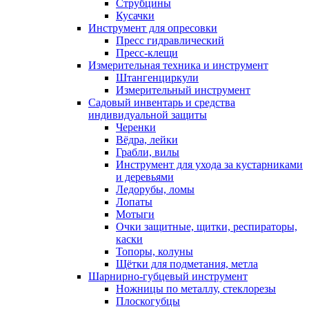
Струбцины
Кусачки
Инструмент для опресовки
Пресс гидравлический
Пресс-клещи
Измерительная техника и инструмент
Штангенциркули
Измерительный инструмент
Садовый инвентарь и средства
индивидуальной защиты
Черенки
Вёдра, лейки
Грабли, вилы
Инструмент для ухода за кустарниками
и деревьями
Ледорубы, ломы
Лопаты
Мотыги
Очки защитные, щитки, респираторы,
каски
Топоры, колуны
Щётки для подметания, метла
Шарнирно-губцевый инструмент
Ножницы по металлу, стеклорезы
Плоскогубцы