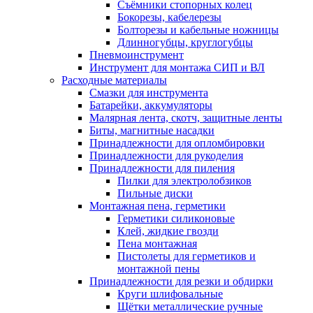
Съёмники стопорных колец
Бокорезы, кабелерезы
Болторезы и кабельные ножницы
Длинногубцы, круглогубцы
Пневмоинструмент
Инструмент для монтажа СИП и ВЛ
Расходные материалы
Смазки для инструмента
Батарейки, аккумуляторы
Малярная лента, скотч, защитные ленты
Биты, магнитные насадки
Принадлежности для опломбировки
Принадлежности для рукоделия
Принадлежности для пиления
Пилки для электролобзиков
Пильные диски
Монтажная пена, герметики
Герметики силиконовые
Клей, жидкие гвозди
Пена монтажная
Пистолеты для герметиков и
монтажной пены
Принадлежности для резки и обдирки
Круги шлифовальные
Щётки металлические ручные