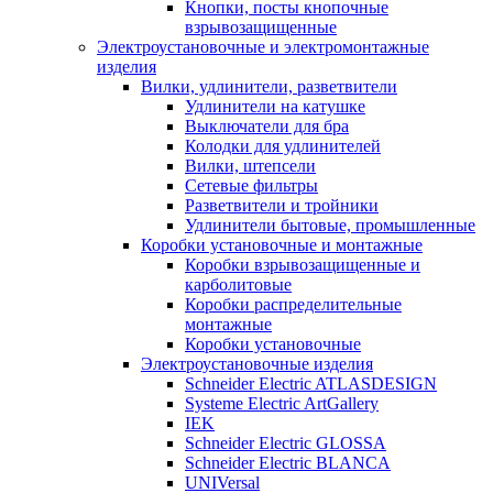
Кнопки, посты кнопочные
взрывозащищенные
Электроустановочные и электромонтажные
изделия
Вилки, удлинители, разветвители
Удлинители на катушке
Выключатели для бра
Колодки для удлинителей
Вилки, штепсели
Сетевые фильтры
Разветвители и тройники
Удлинители бытовые, промышленные
Коробки установочные и монтажные
Коробки взрывозащищенные и
карболитовые
Коробки распределительные
монтажные
Коробки установочные
Электроустановочные изделия
Schneider Electric ATLASDESIGN
Systeme Electric ArtGallery
IEK
Schneider Electric GLOSSA
Schneider Electric BLANCA
UNIVersal