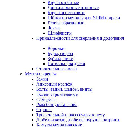
Круги отрезные
Диски алмазные отрезные
Круги лепестковые
Щётки по металлу для УШМ и дрели
Ленты абразивные
Фрезы
Шлифлисты
Принадлежности для сверления и долбления
Коронки
Буры, сверла
Зубила, пики
Патроны для дрели
Строительные смеси
Метизы, крепёж
Замки
Анкерный крепёж
Болты, гайки, шайбы, винты
Гвозди строительные
Саморезы
Рым-болт, рым-гайка
Стропы
Трос стальной и аксессуары к нему
Дюбель-гвозди, дюбеля, шурупы, патроны
Хомуты металлические