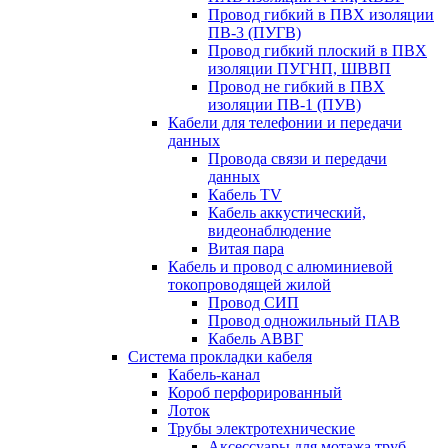
Провод гибкий в ПВХ изоляции
ПВ-3 (ПУГВ)
Провод гибкий плоский в ПВХ
изоляции ПУГНП, ШВВП
Провод не гибкий в ПВХ
изоляции ПВ-1 (ПУВ)
Кабели для телефонии и передачи
данных
Провода связи и передачи
данных
Кабель TV
Кабель аккустический,
видеонаблюдение
Витая пара
Кабель и провод с алюминиевой
токопроводящей жилой
Провод СИП
Провод одножильный ПАВ
Кабель АВВГ
Система прокладки кабеля
Кабель-канал
Короб перфорированный
Лоток
Трубы электротехнические
Аксессуары для мотажа труб