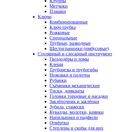
Клуппы
Метчики
Плашки
Ключи
Комбинированные
Ключ-трубка
Рожковые
Специальные
Трубные, разводные
Шестигранники (имбусовые)
Столярный и слесарный инструмент
Гвоздодёры и ломы
Клещи
Труборезы и трубогибы
Ножовки и полотна
Рубанки
Съёмники механические
Тиски, домкраты
Головки торцевые и насадки
Заклёпочник и заклёпки
Зубила, стамески
Кувалды, молотки, киянки
Напильники и надфили
Отвёртки
Степлеры и скобы для них