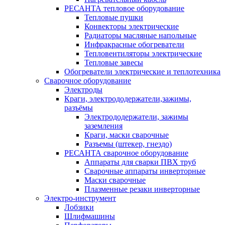
РЕСАНТА тепловое оборудование
Тепловые пушки
Конвекторы электрические
Радиаторы масляные напольные
Инфракрасные обогреватели
Тепловентиляторы электрические
Тепловые завесы
Обогреватели электрические и теплотехника
Сварочное оборудование
Электроды
Краги, электрододержатели,зажимы,
разъёмы
Электрододержатели, зажимы
заземления
Краги, маски сварочные
Разъемы (штекер, гнездо)
РЕСАНТА сварочное оборудование
Аппараты для сварки ПВХ труб
Сварочные аппараты инверторные
Маски сварочные
Плазменные резаки инверторные
Электро-инструмент
Лобзики
Шлифмашины