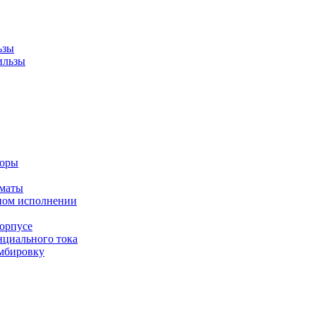
ьзы
ильзы
торы
оматы
ном исполнении
орпусе
циального тока
мбировку