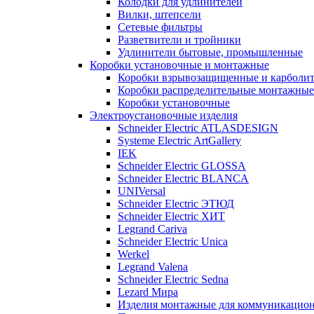
Колодки для удлинителей
Вилки, штепсели
Сетевые фильтры
Разветвители и тройники
Удлинители бытовые, промышленные
Коробки установочные и монтажные
Коробки взрывозащищенные и карболи
Коробки распределительные монтажные
Коробки установочные
Электроустановочные изделия
Schneider Electric ATLASDESIGN
Systeme Electric ArtGallery
IEK
Schneider Electric GLOSSA
Schneider Electric BLANCA
UNIVersal
Schneider Electric ЭТЮД
Schneider Electric ХИТ
Legrand Cariva
Schneider Electric Unica
Werkel
Legrand Valena
Schneider Electric Sedna
Lezard Мира
Изделия монтажные для коммуникацион