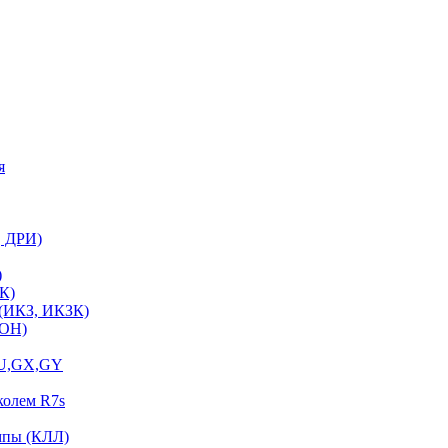
я
, ДРИ)
)
К)
 (ИКЗ, ИКЗК)
ЛОН)
GU,GX,GY
колем R7s
мпы (КЛЛ)