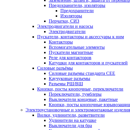
Заземление, штанги, защита от перенап
Предохранители, изоляторы
Предохранители
Изоляторы
Перчатки, СИЗ
Электродвигатели и насосы
Электродвигатели
Пускатели, контакторы и аксессуары к ним
Контакторы
Вспомогательные элементы
Пускатели магнитные
Реле для контакторов
Катушки для контакторов и пускателей
Силовые разъёмы
Силовые разъемы стандарта СЕЕ
Каучуковые разъемы
Разъемы РШ/ВШ
Кнопки, посты кнопочные, переключатели
Переключатели, тумблеры
Выключатели концевые, пакетные
Кнопки, посты кнопочные взрывозащи
Электроустановочные и электромонтажные изделия
Вилки, удлинители, разветвители
Удлинители на катушке
Выключатели для бра