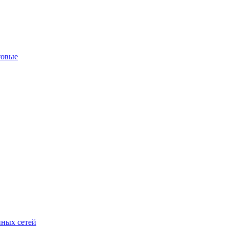
товые
ных сетей