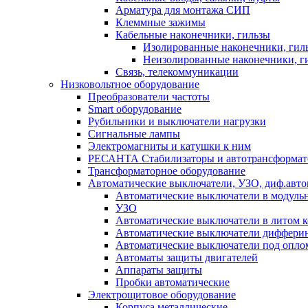
Арматура для монтажа СИП
Клеммные зажимы
Кабельные наконечники, гильзы
Изолированные наконечники, гил
Неизолированные наконечники, г
Связь, телекоммуникации
Низковольтное оборудование
Преобразователи частоты
Smart оборудование
Рубильники и выключатели нагрузки
Сигнальные лампы
Электромагниты и катушки к ним
РЕСАНТА Стабилизаторы и автотрансформа
Трансформаторное оборудование
Автоматические выключатели, УЗО, диф.авт
Автоматические выключатели в модуль
УЗО
Автоматические выключатели в литом к
Автоматические выключатели дифферин
Автоматические выключатели под опло
Автоматы защиты двигателей
Аппараты защиты
Пробки автоматические
Электрощитовое оборудование
Корпуса металлические