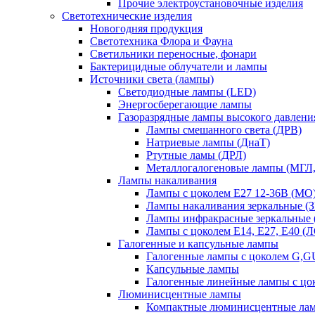
Прочие электроустановочные изделия
Светотехнические изделия
Новогодняя продукция
Светотехника Флора и Фауна
Светильники переносные, фонари
Бактерицидные облучатели и лампы
Источники света (лампы)
Светодиодные лампы (LED)
Энергосберегающие лампы
Газоразрядные лампы высокого давлени
Лампы смешанного света (ДРВ)
Натриевые лампы (ДнаТ)
Ртутные ламы (ДРЛ)
Металлогалогеновые лампы (МГЛ
Лампы накаливания
Лампы с цоколем Е27 12-36В (МО
Лампы накаливания зеркальные (З
Лампы инфракрасные зеркальные
Лампы с цоколем Е14, Е27, Е40 (
Галогенные и капсульные лампы
Галогенные лампы с цоколем G,
Капсульные лампы
Галогенные линейные лампы с цо
Люминисцентные лампы
Компактные люминисцентные ла