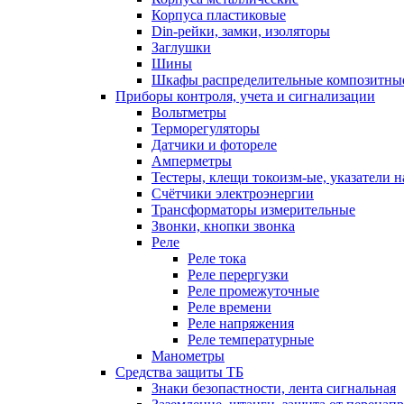
Корпуса пластиковые
Din-рейки, замки, изоляторы
Заглушки
Шины
Шкафы распределительные композитны
Приборы контроля, учета и сигнализации
Вольтметры
Терморегуляторы
Датчики и фотореле
Амперметры
Тестеры, клещи токоизм-ые, указатели 
Счётчики электроэнергии
Трансформаторы измерительные
Звонки, кнопки звонка
Реле
Реле тока
Реле перергузки
Реле промежуточные
Реле времени
Реле напряжения
Реле температурные
Манометры
Средства защиты ТБ
Знаки безопастности, лента сигнальная