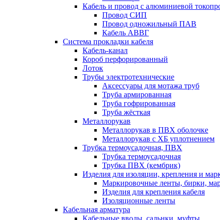
Кабель и провод с алюминиевой токоп
Провод СИП
Провод одножильный ПАВ
Кабель АВВГ
Система прокладки кабеля
Кабель-канал
Короб перфорированный
Лоток
Трубы электротехнические
Аксессуары для мотажа труб
Труба армированная
Труба гофрированная
Труба жёсткая
Металлорукав
Металлорукав в ПВХ оболочке
Металлорукав с ХБ уплотнением
Трубка термоусадочная, ПВХ
Трубка термоусадочная
Трубка ПВХ (кембрик)
Изделия для изоляции, крепления и ма
Маркировочные ленты, бирки, ма
Изделия для крепления кабеля
Изоляционные ленты
Кабельная арматура
Кабельные вводы, сальнки, муфты