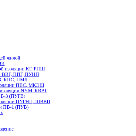
щей жилой
ОВ
вой изоляции КГ, РПШ
ии ВВГ, ППГ, ПУНП
В, КПС, ПМЛ
изоляции ПВС, МКЭШ
В изоляции NYM, КВВГ
ПВ-3 (ПУГВ)
изоляции ПУГНП, ШВВП
и ПВ-1 (ПУВ)
ых
юдение