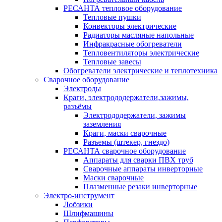
РЕСАНТА тепловое оборудование
Тепловые пушки
Конвекторы электрические
Радиаторы масляные напольные
Инфракрасные обогреватели
Тепловентиляторы электрические
Тепловые завесы
Обогреватели электрические и теплотехника
Сварочное оборудование
Электроды
Краги, электрододержатели,зажимы,
разъёмы
Электрододержатели, зажимы
заземления
Краги, маски сварочные
Разъемы (штекер, гнездо)
РЕСАНТА сварочное оборудование
Аппараты для сварки ПВХ труб
Сварочные аппараты инверторные
Маски сварочные
Плазменные резаки инверторные
Электро-инструмент
Лобзики
Шлифмашины