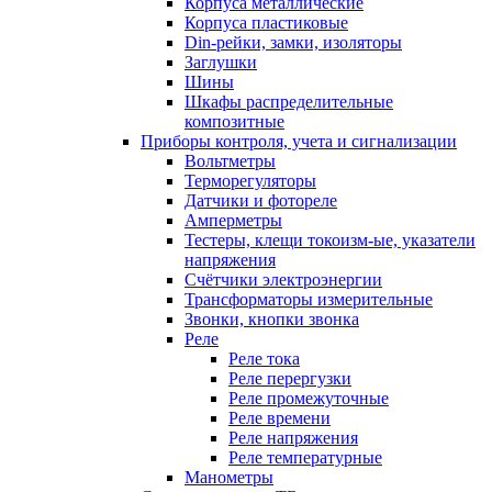
Корпуса металлические
Корпуса пластиковые
Din-рейки, замки, изоляторы
Заглушки
Шины
Шкафы распределительные
композитные
Приборы контроля, учета и сигнализации
Вольтметры
Терморегуляторы
Датчики и фотореле
Амперметры
Тестеры, клещи токоизм-ые, указатели
напряжения
Счётчики электроэнергии
Трансформаторы измерительные
Звонки, кнопки звонка
Реле
Реле тока
Реле перергузки
Реле промежуточные
Реле времени
Реле напряжения
Реле температурные
Манометры