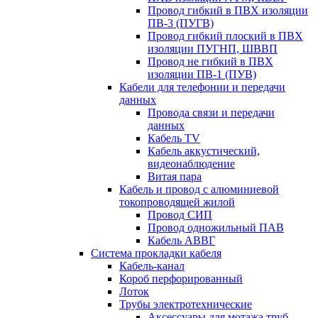
Провод гибкий в ПВХ изоляции
ПВ-3 (ПУГВ)
Провод гибкий плоский в ПВХ
изоляции ПУГНП, ШВВП
Провод не гибкий в ПВХ
изоляции ПВ-1 (ПУВ)
Кабели для телефонии и передачи
данных
Провода связи и передачи
данных
Кабель TV
Кабель аккустический,
видеонаблюдение
Витая пара
Кабель и провод с алюминиевой
токопроводящей жилой
Провод СИП
Провод одножильный ПАВ
Кабель АВВГ
Система прокладки кабеля
Кабель-канал
Короб перфорированный
Лоток
Трубы электротехнические
Аксессуары для мотажа труб