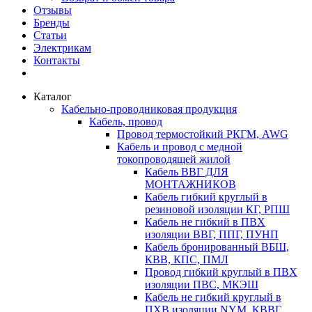
Отзывы
Бренды
Статьи
Электрикам
Контакты
Каталог
Кабельно-проводниковая продукция
Кабель, провод
Провод термостойкий РКГМ, AWG
Кабель и провод с медной
токопроводящей жилой
Кабель ВВГ ДЛЯ
МОНТАЖНИКОВ
Кабель гибкий круглый в
резиновой изоляции КГ, РПШ
Кабель не гибкий в ПВХ
изоляции ВВГ, ППГ, ПУНП
Кабель бронированный ВБШ,
КВВ, КПС, ПМЛ
Провод гибкий круглый в ПВХ
изоляции ПВС, МКЭШ
Кабель не гибкий круглый в
ПХВ изоляции NYM, КВВГ