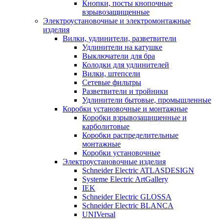
Кнопки, посты кнопочные
взрывозащищенные
Электроустановочные и электромонтажные
изделия
Вилки, удлинители, разветвители
Удлинители на катушке
Выключатели для бра
Колодки для удлинителей
Вилки, штепсели
Сетевые фильтры
Разветвители и тройники
Удлинители бытовые, промышленные
Коробки установочные и монтажные
Коробки взрывозащищенные и
карболитовые
Коробки распределительные
монтажные
Коробки установочные
Электроустановочные изделия
Schneider Electric ATLASDESIGN
Systeme Electric ArtGallery
IEK
Schneider Electric GLOSSA
Schneider Electric BLANCA
UNIVersal