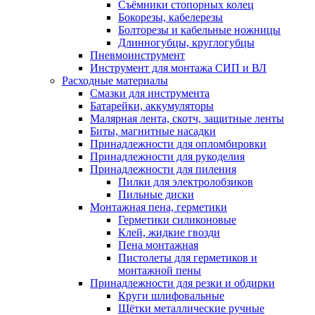
Съёмники стопорных колец
Бокорезы, кабелерезы
Болторезы и кабельные ножницы
Длинногубцы, круглогубцы
Пневмоинструмент
Инструмент для монтажа СИП и ВЛ
Расходные материалы
Смазки для инструмента
Батарейки, аккумуляторы
Малярная лента, скотч, защитные ленты
Биты, магнитные насадки
Принадлежности для опломбировки
Принадлежности для рукоделия
Принадлежности для пиления
Пилки для электролобзиков
Пильные диски
Монтажная пена, герметики
Герметики силиконовые
Клей, жидкие гвозди
Пена монтажная
Пистолеты для герметиков и
монтажной пены
Принадлежности для резки и обдирки
Круги шлифовальные
Щётки металлические ручные