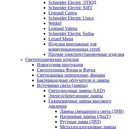
Schneider Electric ЭТЮД
Schneider Electric ХИТ
Legrand Cariva
Schneider Electric Unica
Werkel
Legrand Valena
Schneider Electric Sedna
Lezard Мира
Изделия монтажные для
коммуникационных сетей
Прочие электроустановочные изделия
Светотехнические изделия
Новогодняя продукция
Светотехника Флора и Фауна
Светильники переносные, фонари
Бактерицидные облучатели и лампы
Источники света (лампы)
Светодиодные лампы (LED)
Энергосберегающие лампы
Газоразрядные лампы высокого
давления
Лампы смешанного света (ДРВ)
Натриевые лампы (ДнаТ)
Ртутные ламы (ДРЛ)
Металлогалогеновые лампы