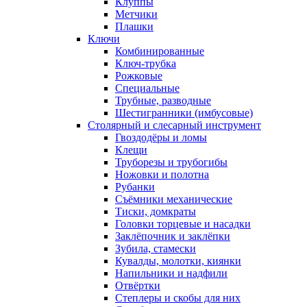
Клуппы
Метчики
Плашки
Ключи
Комбинированные
Ключ-трубка
Рожковые
Специальные
Трубные, разводные
Шестигранники (имбусовые)
Столярный и слесарный инструмент
Гвоздодёры и ломы
Клещи
Труборезы и трубогибы
Ножовки и полотна
Рубанки
Съёмники механические
Тиски, домкраты
Головки торцевые и насадки
Заклёпочник и заклёпки
Зубила, стамески
Кувалды, молотки, киянки
Напильники и надфили
Отвёртки
Степлеры и скобы для них