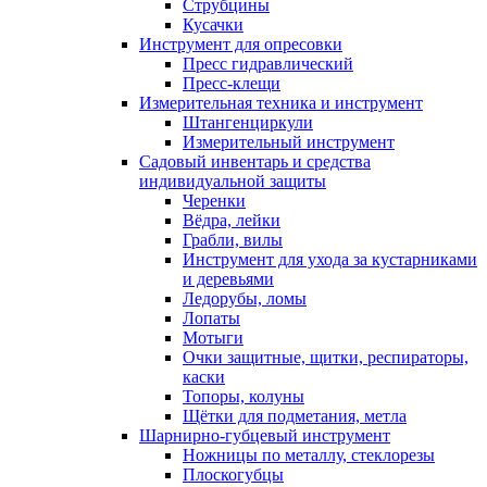
Струбцины
Кусачки
Инструмент для опресовки
Пресс гидравлический
Пресс-клещи
Измерительная техника и инструмент
Штангенциркули
Измерительный инструмент
Садовый инвентарь и средства
индивидуальной защиты
Черенки
Вёдра, лейки
Грабли, вилы
Инструмент для ухода за кустарниками
и деревьями
Ледорубы, ломы
Лопаты
Мотыги
Очки защитные, щитки, респираторы,
каски
Топоры, колуны
Щётки для подметания, метла
Шарнирно-губцевый инструмент
Ножницы по металлу, стеклорезы
Плоскогубцы