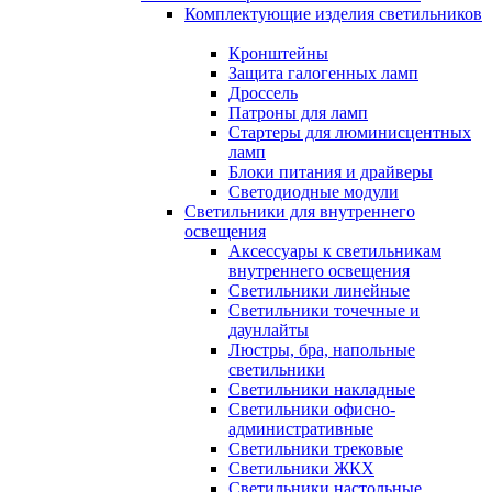
Комплектующие изделия светильников
Кронштейны
Защита галогенных ламп
Дроссель
Патроны для ламп
Стартеры для люминисцентных
ламп
Блоки питания и драйверы
Светодиодные модули
Светильники для внутреннего
освещения
Аксессуары к светильникам
внутреннего освещения
Светильники линейные
Светильники точечные и
даунлайты
Люстры, бра, напольные
светильники
Светильники накладные
Светильники офисно-
административные
Светильники трековые
Светильники ЖКХ
Светильники настольные