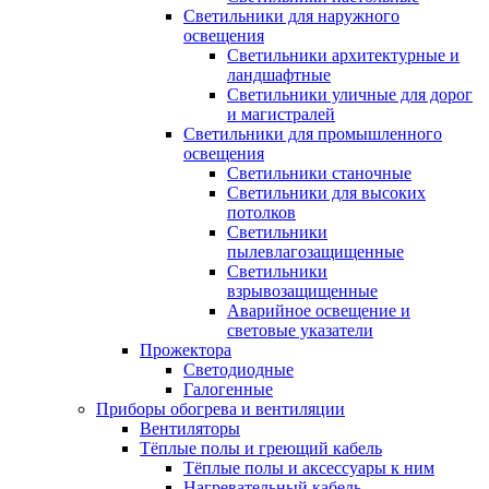
Светильники для наружного
освещения
Светильники архитектурные и
ландшафтные
Светильники уличные для дорог
и магистралей
Светильники для промышленного
освещения
Светильники станочные
Светильники для высоких
потолков
Светильники
пылевлагозащищенные
Светильники
взрывозащищенные
Аварийное освещение и
световые указатели
Прожектора
Светодиодные
Галогенные
Приборы обогрева и вентиляции
Вентиляторы
Тёплые полы и греющий кабель
Тёплые полы и аксессуары к ним
Нагревательный кабель