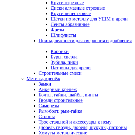
Круги отрезные
Диски алмазные отрезные
Круги лепестковые
Щётки по металлу для УШМ и дрели
Ленты абразивные
Фрезы
Шлифлисты
Принадлежности для сверления и долбления
Коронки
Буры, сверла
Зубила, пики
Патроны для дрели
Строительные смеси
Метизы, крепёж
Замки
Анкерный крепёж
Болты, гайки, шайбы, винты
Гвозди строительные
Саморезы
Рым-болт, рым-гайка
Стропы
Трос стальной и аксессуары к нему
Дюбель-гвозди, дюбеля, шурупы, патроны
Хомуты металлические