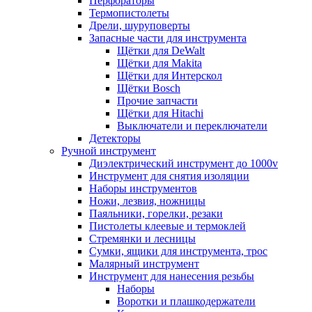
Перфораторы
Термопистолеты
Дрели, шуруповерты
Запасные части для инструмента
Щётки для DeWalt
Щётки для Makita
Щётки для Интерскол
Щётки Bosch
Прочие запчасти
Щётки для Hitachi
Выключатели и переключатели
Детекторы
Ручной инструмент
Диэлектрический инструмент до 1000v
Инструмент для снятия изоляции
Наборы инструментов
Ножи, лезвия, ножницы
Паяльники, горелки, резаки
Пистолеты клеевые и термоклей
Стремянки и лесницы
Сумки, ящики для инструмента, трос
Малярный инструмент
Инструмент для нанесения резьбы
Наборы
Воротки и плашкодержатели