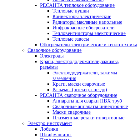
РЕСАНТА тепловое оборудование
Тепловые пушки
Конвекторы электрические
Радиаторы масляные напольные
Инфракрасные обогреватели
Тепловентиляторы электрические
Тепловые завесы
Обогреватели электрические и теплотехника
Сварочное оборудование
Электроды
Краги, электрододержатели,зажимы,
разъёмы
Электрододержатели, зажимы
заземления
Краги, маски сварочные
Разъемы (штекер, гнездо)
РЕСАНТА сварочное оборудование
Аппараты для сварки ПВХ труб
Сварочные аппараты инверторные
Маски сварочные
Плазменные резаки инверторные
Электро-инструмент
Лобзики
Шлифмашины