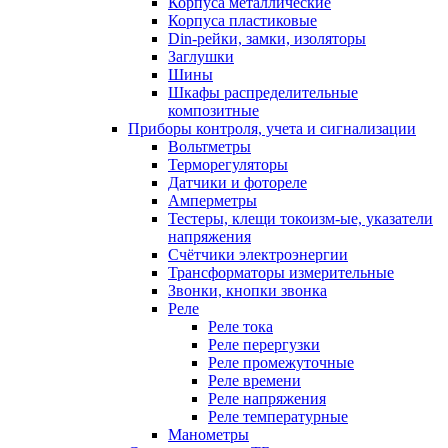
Корпуса металлические
Корпуса пластиковые
Din-рейки, замки, изоляторы
Заглушки
Шины
Шкафы распределительные
композитные
Приборы контроля, учета и сигнализации
Вольтметры
Терморегуляторы
Датчики и фотореле
Амперметры
Тестеры, клещи токоизм-ые, указатели
напряжения
Счётчики электроэнергии
Трансформаторы измерительные
Звонки, кнопки звонка
Реле
Реле тока
Реле перергузки
Реле промежуточные
Реле времени
Реле напряжения
Реле температурные
Манометры