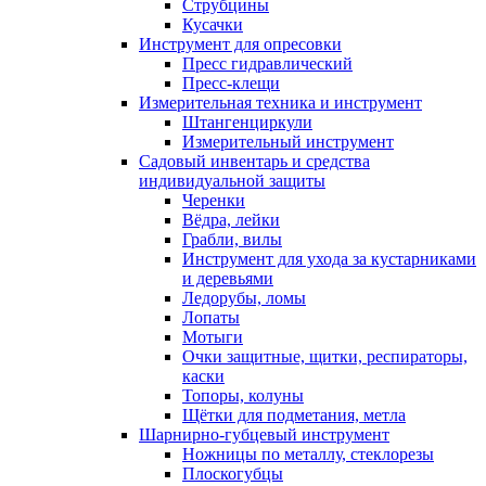
Струбцины
Кусачки
Инструмент для опресовки
Пресс гидравлический
Пресс-клещи
Измерительная техника и инструмент
Штангенциркули
Измерительный инструмент
Садовый инвентарь и средства
индивидуальной защиты
Черенки
Вёдра, лейки
Грабли, вилы
Инструмент для ухода за кустарниками
и деревьями
Ледорубы, ломы
Лопаты
Мотыги
Очки защитные, щитки, респираторы,
каски
Топоры, колуны
Щётки для подметания, метла
Шарнирно-губцевый инструмент
Ножницы по металлу, стеклорезы
Плоскогубцы