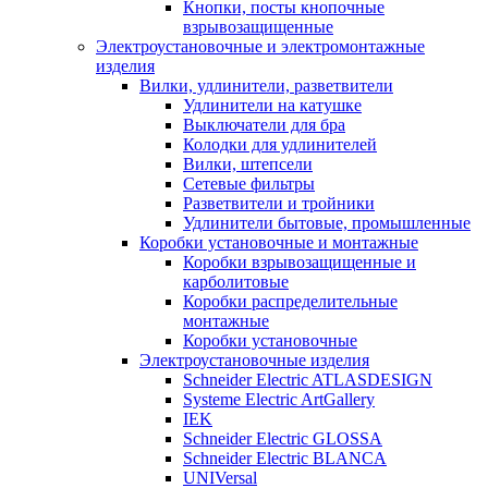
Кнопки, посты кнопочные
взрывозащищенные
Электроустановочные и электромонтажные
изделия
Вилки, удлинители, разветвители
Удлинители на катушке
Выключатели для бра
Колодки для удлинителей
Вилки, штепсели
Сетевые фильтры
Разветвители и тройники
Удлинители бытовые, промышленные
Коробки установочные и монтажные
Коробки взрывозащищенные и
карболитовые
Коробки распределительные
монтажные
Коробки установочные
Электроустановочные изделия
Schneider Electric ATLASDESIGN
Systeme Electric ArtGallery
IEK
Schneider Electric GLOSSA
Schneider Electric BLANCA
UNIVersal