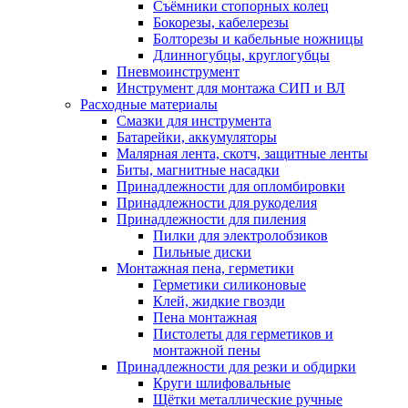
Съёмники стопорных колец
Бокорезы, кабелерезы
Болторезы и кабельные ножницы
Длинногубцы, круглогубцы
Пневмоинструмент
Инструмент для монтажа СИП и ВЛ
Расходные материалы
Смазки для инструмента
Батарейки, аккумуляторы
Малярная лента, скотч, защитные ленты
Биты, магнитные насадки
Принадлежности для опломбировки
Принадлежности для рукоделия
Принадлежности для пиления
Пилки для электролобзиков
Пильные диски
Монтажная пена, герметики
Герметики силиконовые
Клей, жидкие гвозди
Пена монтажная
Пистолеты для герметиков и
монтажной пены
Принадлежности для резки и обдирки
Круги шлифовальные
Щётки металлические ручные