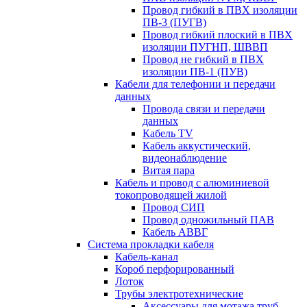
Провод гибкий в ПВХ изоляции
ПВ-3 (ПУГВ)
Провод гибкий плоский в ПВХ
изоляции ПУГНП, ШВВП
Провод не гибкий в ПВХ
изоляции ПВ-1 (ПУВ)
Кабели для телефонии и передачи
данных
Провода связи и передачи
данных
Кабель TV
Кабель аккустический,
видеонаблюдение
Витая пара
Кабель и провод с алюминиевой
токопроводящей жилой
Провод СИП
Провод одножильный ПАВ
Кабель АВВГ
Система прокладки кабеля
Кабель-канал
Короб перфорированный
Лоток
Трубы электротехнические
Аксессуары для мотажа труб