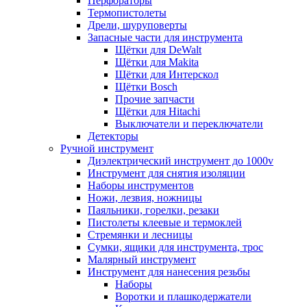
Перфораторы
Термопистолеты
Дрели, шуруповерты
Запасные части для инструмента
Щётки для DeWalt
Щётки для Makita
Щётки для Интерскол
Щётки Bosch
Прочие запчасти
Щётки для Hitachi
Выключатели и переключатели
Детекторы
Ручной инструмент
Диэлектрический инструмент до 1000v
Инструмент для снятия изоляции
Наборы инструментов
Ножи, лезвия, ножницы
Паяльники, горелки, резаки
Пистолеты клеевые и термоклей
Стремянки и лесницы
Сумки, ящики для инструмента, трос
Малярный инструмент
Инструмент для нанесения резьбы
Наборы
Воротки и плашкодержатели