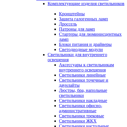
Комплектующие изделия светильников
Кронштейны
Защита галогенных ламп
Дроссель
Патроны для ламп
Стартеры для люминисцентных
ламп
Блоки питания и драйверы
Светодиодные модули
Светильники для внутреннего
освещения
Аксессуары к светильникам
внутреннего освещения
Светильники линейные
Светильники точечные и
даунлайты
Люстры, бра, напольные
светильники
Светильники накладные
Светильники офисно-
административные
Светильники трековые
Светильники ЖКХ
Светильники настольные