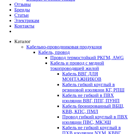
Отзывы
Бренды
Статьи
Электрикам
Контакты
Каталог
Кабельно-проводниковая продукция
Кабель, провод
Провод термостойкий РКГМ, AWG
Кабель и провод с медной
токопроводящей жилой
Кабель ВВГ ДЛЯ
МОНТАЖНИКОВ
Кабель гибкий круглый в
резиновой изоляции КГ, РПШ
Кабель не гибкий в ПВХ
изоляции ВВГ, ППГ, ПУНП
Кабель бронированный ВБШ,
КВВ, КПС, ПМЛ
Провод гибкий круглый в ПВХ
изоляции ПВС, МКЭШ
Кабель не гибкий круглый в
ПХВ изоляции NYM, КВВГ