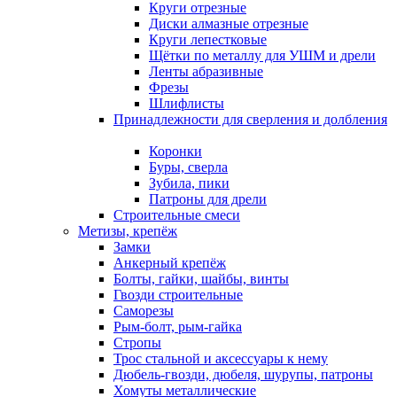
Круги отрезные
Диски алмазные отрезные
Круги лепестковые
Щётки по металлу для УШМ и дрели
Ленты абразивные
Фрезы
Шлифлисты
Принадлежности для сверления и долбления
Коронки
Буры, сверла
Зубила, пики
Патроны для дрели
Строительные смеси
Метизы, крепёж
Замки
Анкерный крепёж
Болты, гайки, шайбы, винты
Гвозди строительные
Саморезы
Рым-болт, рым-гайка
Стропы
Трос стальной и аксессуары к нему
Дюбель-гвозди, дюбеля, шурупы, патроны
Хомуты металлические