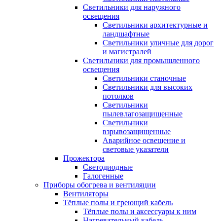
Светильники для наружного
освещения
Светильники архитектурные и
ландшафтные
Светильники уличные для дорог
и магистралей
Светильники для промышленного
освещения
Светильники станочные
Светильники для высоких
потолков
Светильники
пылевлагозащищенные
Светильники
взрывозащищенные
Аварийное освещение и
световые указатели
Прожектора
Светодиодные
Галогенные
Приборы обогрева и вентиляции
Вентиляторы
Тёплые полы и греющий кабель
Тёплые полы и аксессуары к ним
Нагревательный кабель