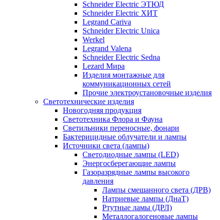
Schneider Electric ЭТЮД
Schneider Electric ХИТ
Legrand Cariva
Schneider Electric Unica
Werkel
Legrand Valena
Schneider Electric Sedna
Lezard Мира
Изделия монтажные для
коммуникационных сетей
Прочие электроустановочные изделия
Светотехнические изделия
Новогодняя продукция
Светотехника Флора и Фауна
Светильники переносные, фонари
Бактерицидные облучатели и лампы
Источники света (лампы)
Светодиодные лампы (LED)
Энергосберегающие лампы
Газоразрядные лампы высокого
давления
Лампы смешанного света (ДРВ)
Натриевые лампы (ДнаТ)
Ртутные ламы (ДРЛ)
Металлогалогеновые лампы