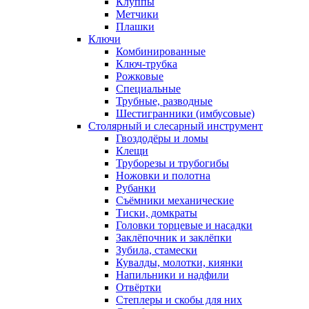
Клуппы
Метчики
Плашки
Ключи
Комбинированные
Ключ-трубка
Рожковые
Специальные
Трубные, разводные
Шестигранники (имбусовые)
Столярный и слесарный инструмент
Гвоздодёры и ломы
Клещи
Труборезы и трубогибы
Ножовки и полотна
Рубанки
Съёмники механические
Тиски, домкраты
Головки торцевые и насадки
Заклёпочник и заклёпки
Зубила, стамески
Кувалды, молотки, киянки
Напильники и надфили
Отвёртки
Степлеры и скобы для них